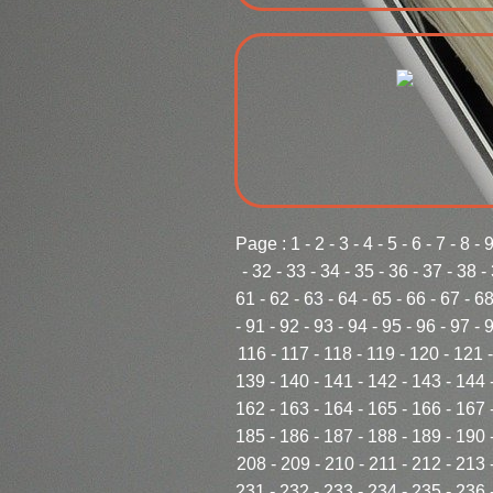
Page :
1
-
2
-
3
-
4
-
5
-
6
-
7
-
8
-
-
32
-
33
-
34
-
35
-
36
-
37
-
38
-
61
-
62
-
63
-
64
-
65
-
66
-
67
-
6
-
91
-
92
-
93
-
94
-
95
-
96
-
97
-
116
-
117
-
118
-
119
-
120
-
121
139
-
140
-
141
-
142
-
143
-
144
162
-
163
-
164
-
165
-
166
-
167
185
-
186
-
187
-
188
-
189
-
190
208
-
209
-
210
-
211
-
212
-
213
231
-
232
-
233
-
234
-
235
-
236