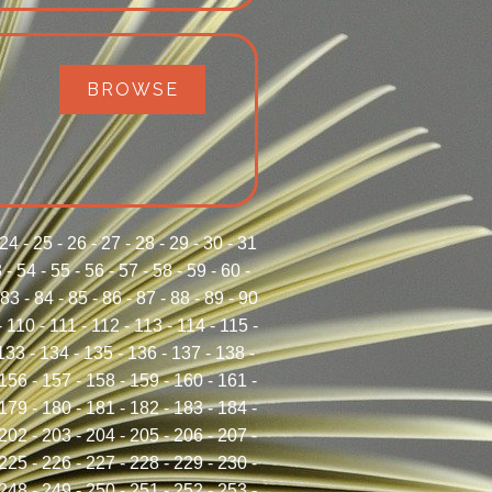
BROWSE
24
-
25
-
26
-
27
-
28
-
29
-
30
-
31
3
-
54
-
55
-
56
-
57
-
58
-
59
-
60
-
83
-
84
-
85
-
86
-
87
-
88
-
89
-
90
-
110
-
111
-
112
-
113
-
114
-
115
-
133
-
134
-
135
-
136
-
137
-
138
-
156
-
157
-
158
-
159
-
160
-
161
-
179
-
180
-
181
-
182
-
183
-
184
-
202
-
203
-
204
-
205
-
206
-
207
-
225
-
226
-
227
-
228
-
229
-
230
-
248
-
249
-
250
-
251
-
252
-
253
-