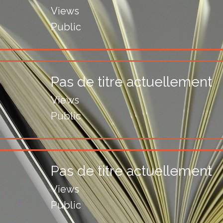
Views
Public
Pas de titre actuellement
Views
Public
Pas de titre actuellement
Views
Public