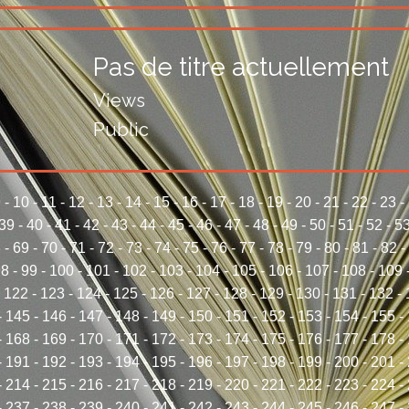
Pas de titre actuellement
Views
Public
9
-
10
-
11
-
12
-
13
-
14
-
15
-
16
-
17
-
18
-
19
-
20
-
21
-
22
-
23
-
39
-
40
-
41
-
42
-
43
-
44
-
45
-
46
-
47
-
48
-
49
-
50
-
51
-
52
-
5
8
-
69
-
70
-
71
-
72
-
73
-
74
-
75
-
76
-
77
-
78
-
79
-
80
-
81
-
82
-
98
-
99
-
100
-
101
-
102
-
103
-
104
-
105
-
106
-
107
-
108
-
109
-
122
-
123
-
124
-
125
-
126
-
127
-
128
-
129
-
130
-
131
-
132
-
-
145
-
146
-
147
-
148
-
149
-
150
-
151
-
152
-
153
-
154
-
155
-
-
168
-
169
-
170
-
171
-
172
-
173
-
174
-
175
-
176
-
177
-
178
-
-
191
-
192
-
193
-
194
-
195
-
196
-
197
-
198
-
199
-
200
-
201
-
-
214
-
215
-
216
-
217
-
218
-
219
-
220
-
221
-
222
-
223
-
224
-
-
237
-
238
-
239
-
240
-
241
-
242
-
243
-
244
-
245
-
246
-
247
-