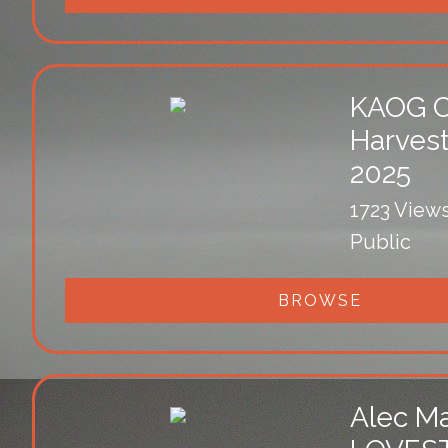
KAOG C
Harvest
2025
1723 View
Public
BROWSE
Alec M