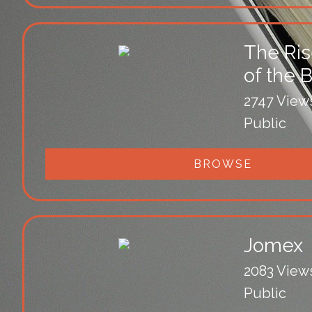
The Ris
of the B
2747 View
Public
BROWSE
Jomex
2083 View
Public