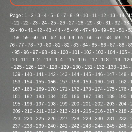
Page :
1
-
2
-
3
-
4
-
5
-
6
-
7
-
8
-
9
-
10
-
11
-
12
-
13
-
14
-
1
-
21
-
22
-
23
-
24
-
25
-
26
-
27
-
28
-
29
-
30
-
31
-
32
-
33
39
-
40
-
41
-
42
-
43
-
44
-
45
-
46
-
47
-
48
-
49
-
50
-
51
-
5
-
58
-
59
-
60
-
61
-
62
-
63
-
64
-
65
-
66
-
67
-
68
-
69
-
70
76
-
77
-
78
-
79
-
80
-
81
-
82
-
83
-
84
-
85
-
86
-
87
-
88
-
8
-
95
-
96
-
97
-
98
-
99
-
100
-
101
-
102
-
103
-
104
-
105
-
110
-
111
-
112
-
113
-
114
-
115
-
116
-
117
-
118
-
119
-
120
-
125
-
126
-
127
-
128
-
129
-
130
-
131
-
132
-
133
-
134
-
139
-
140
-
141
-
142
-
143
-
144
-
145
-
146
-
147
-
148
-
153
-
154
-
155
-
156
-
157
-
158
-
159
-
160
-
161
-
162
-
167
-
168
-
169
-
170
-
171
-
172
-
173
-
174
-
175
-
176
-
181
-
182
-
183
-
184
-
185
-
186
-
187
-
188
-
189
-
190
-
195
-
196
-
197
-
198
-
199
-
200
-
201
-
202
-
203
-
204
-
209
-
210
-
211
-
212
-
213
-
214
-
215
-
216
-
217
-
218
-
223
-
224
-
225
-
226
-
227
-
228
-
229
-
230
-
231
-
232
-
237
-
238
-
239
-
240
-
241
-
242
-
243
-
244
-
245
-
246
-