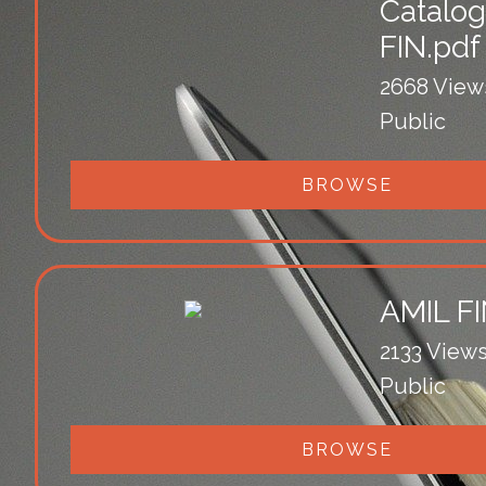
Catalo
FIN.pdf
2668 View
Public
BROWSE
AMIL F
2133 View
Public
BROWSE