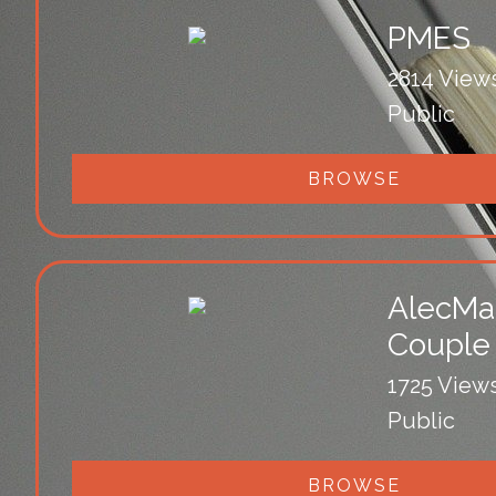
PMES
2814 View
Public
BROWSE
AlecMa
Couple
1725 View
Public
BROWSE