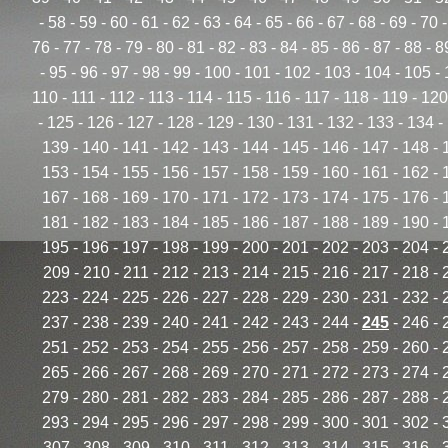
-
58
-
59
-
60
-
61
-
62
-
63
-
64
-
65
-
66
-
67
-
68
-
69
-
70
76
-
77
-
78
-
79
-
80
-
81
-
82
-
83
-
84
-
85
-
86
-
87
-
88
-
8
-
95
-
96
-
97
-
98
-
99
-
100
-
101
-
102
-
103
-
104
-
105
-
110
-
111
-
112
-
113
-
114
-
115
-
116
-
117
-
118
-
119
-
120
-
125
-
126
-
127
-
128
-
129
-
130
-
131
-
132
-
133
-
134
-
139
-
140
-
141
-
142
-
143
-
144
-
145
-
146
-
147
-
148
-
153
-
154
-
155
-
156
-
157
-
158
-
159
-
160
-
161
-
162
-
167
-
168
-
169
-
170
-
171
-
172
-
173
-
174
-
175
-
176
-
181
-
182
-
183
-
184
-
185
-
186
-
187
-
188
-
189
-
190
-
195
-
196
-
197
-
198
-
199
-
200
-
201
-
202
-
203
-
204
-
209
-
210
-
211
-
212
-
213
-
214
-
215
-
216
-
217
-
218
-
223
-
224
-
225
-
226
-
227
-
228
-
229
-
230
-
231
-
232
-
237
-
238
-
239
-
240
-
241
-
242
-
243
-
244
-
245
-
246
-
251
-
252
-
253
-
254
-
255
-
256
-
257
-
258
-
259
-
260
-
265
-
266
-
267
-
268
-
269
-
270
-
271
-
272
-
273
-
274
-
279
-
280
-
281
-
282
-
283
-
284
-
285
-
286
-
287
-
288
-
293
-
294
-
295
-
296
-
297
-
298
-
299
-
300
-
301
-
302
-
307
-
308
-
309
-
310
-
311
-
312
-
313
-
314
-
315
-
316
-