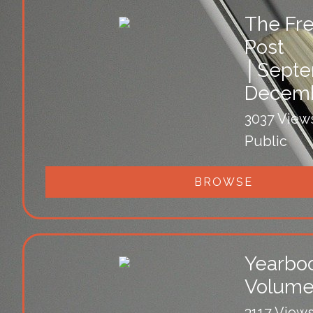
The Fr
Post
│Septe
Decemb
3037 View
Public
BROWSE
Yearbo
Volume
3117 View