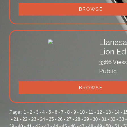
BROWSE
Llanasa
Lion Ed
3366 View
Public
BROWSE
Page :
1
-
2
-
3
-
4
-
5
-
6
-
7
-
8
-
9
-
10
-
11
-
12
-
13
-
14
-
1
-
21
-
22
-
23
-
24
-
25
-
26
-
27
-
28
-
29
-
30
-
31
-
32
-
33
39
-
40
-
41
-
42
-
43
-
44
-
45
-
46
-
47
-
48
-
49
-
50
-
51
-
5