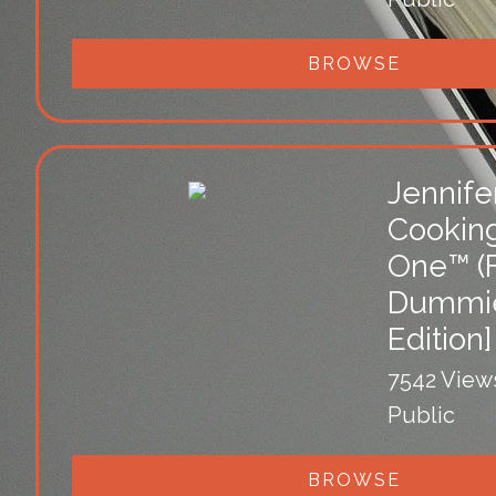
BROWSE
Jennife
Cooking
One™ (
Dummies
Edition]
7542 View
Public
BROWSE