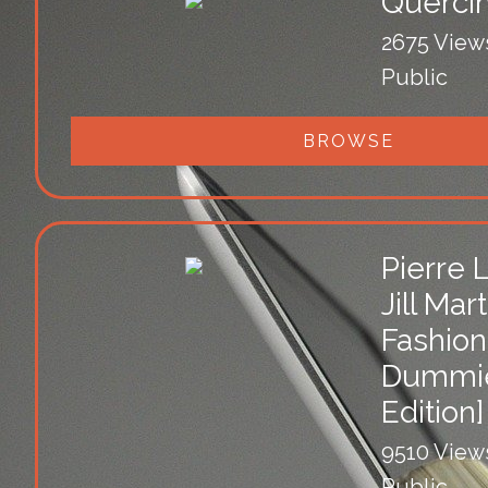
Querci
2675 View
Public
BROWSE
Pierre 
Jill Mart
Fashion
Dummies
Edition]
9510 View
Public