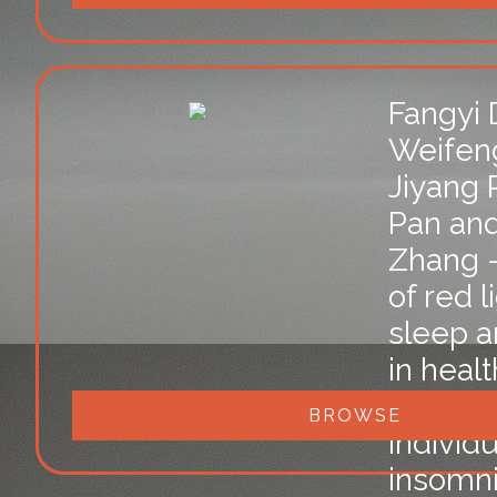
Fangyi 
Weifeng
Jiyang 
Pan an
Zhang -
of red l
sleep 
in heal
subject
BROWSE
individu
insomn