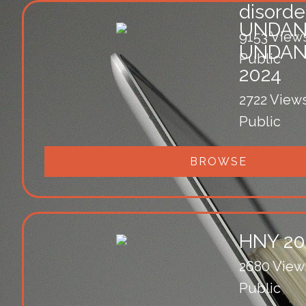
disorde
UNDAN
9153 View
UNDAN
Public
2024
2722 View
Public
BROWSE
HNY 20
2680 View
Public