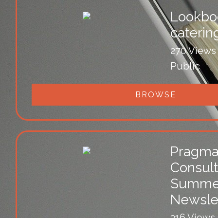
Lookbo
caterin
270 Views
Public
BROWSE
Pragma
Consult
Summe
Newsle
316 Views