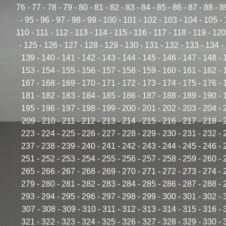
76
-
77
-
78
-
79
-
80
-
81
-
82
-
83
-
84
-
85
-
86
-
87
-
88
-
8
-
95
-
96
-
97
-
98
-
99
-
100
-
101
-
102
-
103
-
104
-
105
-
110
-
111
-
112
-
113
-
114
-
115
-
116
-
117
-
118
-
119
-
120
-
125
-
126
-
127
-
128
-
129
-
130
-
131
-
132
-
133
-
134
-
139
-
140
-
141
-
142
-
143
-
144
-
145
-
146
-
147
-
148
-
153
-
154
-
155
-
156
-
157
-
158
-
159
-
160
-
161
-
162
-
167
-
168
-
169
-
170
-
171
-
172
-
173
-
174
-
175
-
176
-
181
-
182
-
183
-
184
-
185
-
186
-
187
-
188
-
189
-
190
-
195
-
196
-
197
-
198
-
199
-
200
-
201
-
202
-
203
-
204
-
209
-
210
-
211
-
212
-
213
-
214
-
215
-
216
-
217
-
218
-
223
-
224
-
225
-
226
-
227
-
228
-
229
-
230
-
231
-
232
-
237
-
238
-
239
-
240
-
241
-
242
-
243
-
244
-
245
-
246
-
251
-
252
-
253
-
254
-
255
-
256
-
257
-
258
-
259
-
260
-
265
-
266
-
267
-
268
-
269
-
270
-
271
-
272
-
273
-
274
-
279
-
280
-
281
-
282
-
283
-
284
-
285
-
286
-
287
-
288
-
293
-
294
-
295
-
296
-
297
-
298
-
299
-
300
-
301
-
302
-
307
-
308
-
309
-
310
-
311
-
312
-
313
-
314
-
315
-
316
-
321
-
322
-
323
-
324
-
325
-
326
-
327
-
328
-
329
-
330
-