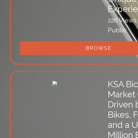
Experi
226 Views
Public
BROWSE
KSA Bic
Market
Driven 
Bikes, F
and a U
Million