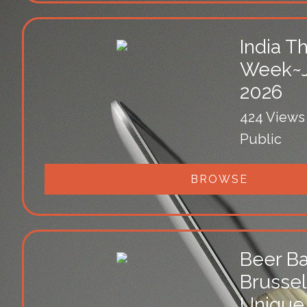
India Th
Week~Ju
2026
424 Views
Public
BROWSE
Beer Ba
Brussel
Unique