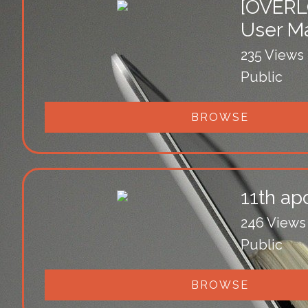
[OVERL
User M
235 Views
Public
BROWSE
11th ap
246 Views
Public
BROWSE