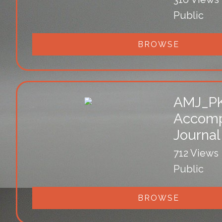
Public
BROWSE
AMJ_P
Accomp
Journal
712 Views
Public
BROWSE