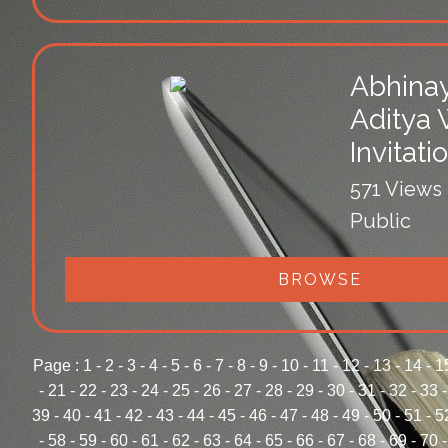
Abhina
Aditya
Invitati
571 Views
Public
BROWSE
Page :
1
-
2
-
3
-
4
-
5
-
6
-
7
-
8
-
9
-
10
-
11
-
12
-
13
-
14
-
1
-
21
-
22
-
23
-
24
-
25
-
26
-
27
-
28
-
29
-
30
-
31
-
32
-
33
39
-
40
-
41
-
42
-
43
-
44
-
45
-
46
-
47
-
48
-
49
-
50
-
51
-
5
-
58
-
59
-
60
-
61
-
62
-
63
-
64
-
65
-
66
-
67
-
68
-
69
-
70