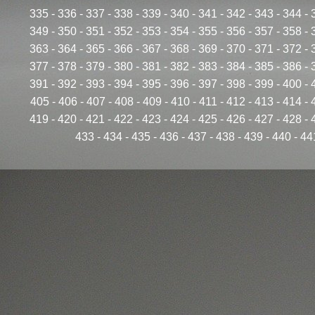
335
-
336
-
337
-
338
-
339
-
340
-
341
-
342
-
343
-
344
-
349
-
350
-
351
-
352
-
353
-
354
-
355
-
356
-
357
-
358
-
363
-
364
-
365
-
366
-
367
-
368
-
369
-
370
-
371
-
372
-
377
-
378
-
379
-
380
-
381
-
382
-
383
-
384
-
385
-
386
-
391
-
392
-
393
-
394
-
395
-
396
-
397
-
398
-
399
-
400
-
405
-
406
-
407
-
408
-
409
-
410
-
411
-
412
-
413
-
414
-
419
-
420
-
421
-
422
-
423
-
424
-
425
-
426
-
427
-
428
-
433
-
434
-
435
-
436
-
437
-
438
-
439
-
440
-
44