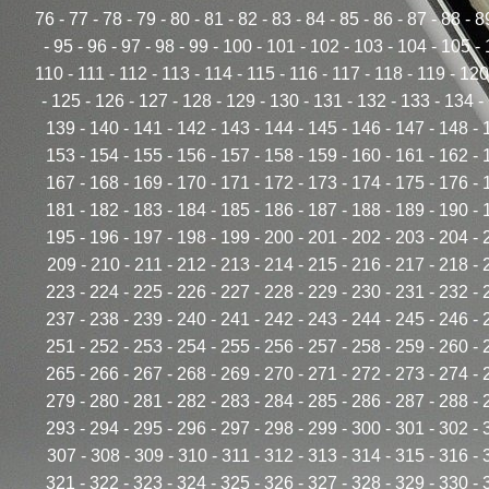
76
-
77
-
78
-
79
-
80
-
81
-
82
-
83
-
84
-
85
-
86
-
87
-
88
-
8
-
95
-
96
-
97
-
98
-
99
-
100
-
101
-
102
-
103
-
104
-
105
-
110
-
111
-
112
-
113
-
114
-
115
-
116
-
117
-
118
-
119
-
120
-
125
-
126
-
127
-
128
-
129
-
130
-
131
-
132
-
133
-
134
-
139
-
140
-
141
-
142
-
143
-
144
-
145
-
146
-
147
-
148
-
153
-
154
-
155
-
156
-
157
-
158
-
159
-
160
-
161
-
162
-
167
-
168
-
169
-
170
-
171
-
172
-
173
-
174
-
175
-
176
-
181
-
182
-
183
-
184
-
185
-
186
-
187
-
188
-
189
-
190
-
195
-
196
-
197
-
198
-
199
-
200
-
201
-
202
-
203
-
204
-
209
-
210
-
211
-
212
-
213
-
214
-
215
-
216
-
217
-
218
-
223
-
224
-
225
-
226
-
227
-
228
-
229
-
230
-
231
-
232
-
237
-
238
-
239
-
240
-
241
-
242
-
243
-
244
-
245
-
246
-
251
-
252
-
253
-
254
-
255
-
256
-
257
-
258
-
259
-
260
-
265
-
266
-
267
-
268
-
269
-
270
-
271
-
272
-
273
-
274
-
279
-
280
-
281
-
282
-
283
-
284
-
285
-
286
-
287
-
288
-
293
-
294
-
295
-
296
-
297
-
298
-
299
-
300
-
301
-
302
-
307
-
308
-
309
-
310
-
311
-
312
-
313
-
314
-
315
-
316
-
321
-
322
-
323
-
324
-
325
-
326
-
327
-
328
-
329
-
330
-