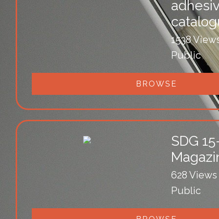
adhesi
catalo
1538 View
Public
BROWSE
SDG 15
Magazi
628 Views
Public