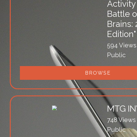
Activit
Battle o
Brains:
Edition"
594 Views
Public
BROWSE
MTG I
748 Views
Public