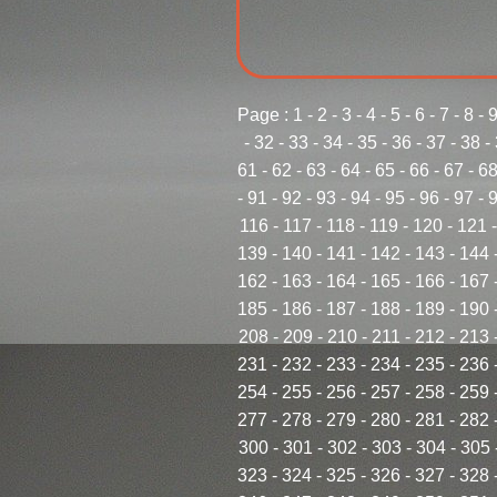
Page :
1
-
2
-
3
-
4
-
5
-
6
-
7
-
8
-
-
32
-
33
-
34
-
35
-
36
-
37
-
38
-
61
-
62
-
63
-
64
-
65
-
66
-
67
-
6
-
91
-
92
-
93
-
94
-
95
-
96
-
97
-
116
-
117
-
118
-
119
-
120
-
121
139
-
140
-
141
-
142
-
143
-
144
162
-
163
-
164
-
165
-
166
-
167
185
-
186
-
187
-
188
-
189
-
190
208
-
209
-
210
-
211
-
212
-
213
231
-
232
-
233
-
234
-
235
-
236
254
-
255
-
256
-
257
-
258
-
259
277
-
278
-
279
-
280
-
281
-
282
300
-
301
-
302
-
303
-
304
-
305
323
-
324
-
325
-
326
-
327
-
328