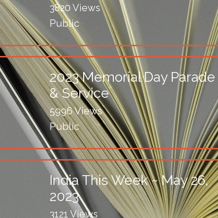
3820 Views
Public
2023 Memorial Day Parade
& Service
5996 Views
Public
India This Week ~ May 26,
2023
3121 Views