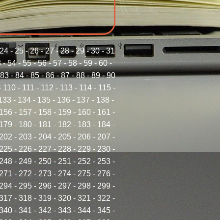
24
-
25
-
26
-
27
-
28
-
29
-
30
-
31
3
-
54
-
55
-
56
-
57
-
58
-
59
-
60
-
83
-
84
-
85
-
86
-
87
-
88
-
89
-
90
-
110
-
111
-
112
-
113
-
114
-
115
-
133
-
134
-
135
-
136
-
137
-
138
-
156
-
157
-
158
-
159
-
160
-
161
-
179
-
180
-
181
-
182
-
183
-
184
-
202
-
203
-
204
-
205
-
206
-
207
-
225
-
226
-
227
-
228
-
229
-
230
-
248
-
249
-
250
-
251
-
252
-
253
-
271
-
272
-
273
-
274
-
275
-
276
-
294
-
295
-
296
-
297
-
298
-
299
-
317
-
318
-
319
-
320
-
321
-
322
-
340
-
341
-
342
-
343
-
344
-
345
-