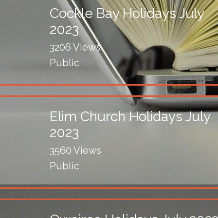
Cockle Bay Holidays July
2023
3206 Views
Public
Elim Church Holidays July
2023
3560 Views
Public