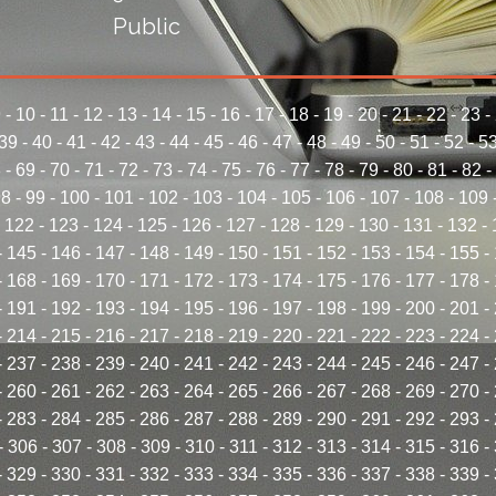
Public
9
-
10
-
11
-
12
-
13
-
14
-
15
-
16
-
17
-
18
-
19
-
20
-
21
-
22
-
23
-
39
-
40
-
41
-
42
-
43
-
44
-
45
-
46
-
47
-
48
-
49
-
50
-
51
-
52
-
5
8
-
69
-
70
-
71
-
72
-
73
-
74
-
75
-
76
-
77
-
78
-
79
-
80
-
81
-
82
-
98
-
99
-
100
-
101
-
102
-
103
-
104
-
105
-
106
-
107
-
108
-
109
-
122
-
123
-
124
-
125
-
126
-
127
-
128
-
129
-
130
-
131
-
132
-
-
145
-
146
-
147
-
148
-
149
-
150
-
151
-
152
-
153
-
154
-
155
-
-
168
-
169
-
170
-
171
-
172
-
173
-
174
-
175
-
176
-
177
-
178
-
-
191
-
192
-
193
-
194
-
195
-
196
-
197
-
198
-
199
-
200
-
201
-
-
214
-
215
-
216
-
217
-
218
-
219
-
220
-
221
-
222
-
223
-
224
-
-
237
-
238
-
239
-
240
-
241
-
242
-
243
-
244
-
245
-
246
-
247
-
-
260
-
261
-
262
-
263
-
264
-
265
-
266
-
267
-
268
-
269
-
270
-
-
283
-
284
-
285
-
286
-
287
-
288
-
289
-
290
-
291
-
292
-
293
-
-
306
-
307
-
308
-
309
-
310
-
311
-
312
-
313
-
314
-
315
-
316
-
-
329
-
330
-
331
-
332
-
333
-
334
-
335
-
336
-
337
-
338
-
339
-