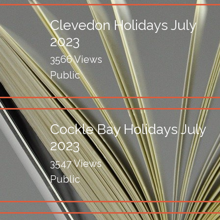
Clevedon Holidays July
2023
3566 Views
Public
Cockle Bay Holidays July
2023
3547 Views
Public