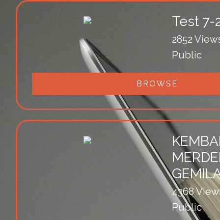
Test 7-
2852 View
Public
BROWSE
KEMBA
MERDE
GEMILA
4368 View
Public