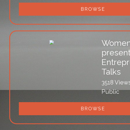
BROWSE
Women 
presen
Entrep
Talks
3518 View
Public
BROWSE