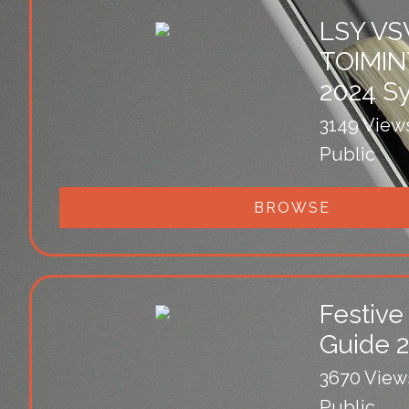
LSY VS
TOIMIN
2024 Sy
3149 View
Public
BROWSE
Festive
Guide 
3670 View
Public