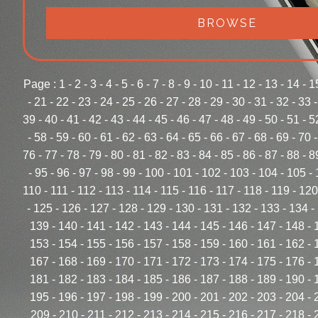
BROWSE
Page :
1
-
2
-
3
-
4
-
5
-
6
-
7
-
8
-
9
-
10
-
11
-
12
-
13
-
14
-
1
-
21
-
22
-
23
-
24
-
25
-
26
-
27
-
28
-
29
-
30
-
31
-
32
-
33
39
-
40
-
41
-
42
-
43
-
44
-
45
-
46
-
47
-
48
-
49
-
50
-
51
-
5
-
58
-
59
-
60
-
61
-
62
-
63
-
64
-
65
-
66
-
67
-
68
-
69
-
70
76
-
77
-
78
-
79
-
80
-
81
-
82
-
83
-
84
-
85
-
86
-
87
-
88
-
8
-
95
-
96
-
97
-
98
-
99
-
100
-
101
-
102
-
103
-
104
-
105
-
110
-
111
-
112
-
113
-
114
-
115
-
116
-
117
-
118
-
119
-
120
-
125
-
126
-
127
-
128
-
129
-
130
-
131
-
132
-
133
-
134
-
139
-
140
-
141
-
142
-
143
-
144
-
145
-
146
-
147
-
148
-
153
-
154
-
155
-
156
-
157
-
158
-
159
-
160
-
161
-
162
-
167
-
168
-
169
-
170
-
171
-
172
-
173
-
174
-
175
-
176
-
181
-
182
-
183
-
184
-
185
-
186
-
187
-
188
-
189
-
190
-
195
-
196
-
197
-
198
-
199
-
200
-
201
-
202
-
203
-
204
-
209
-
210
-
211
-
212
-
213
-
214
-
215
-
216
-
217
-
218
-