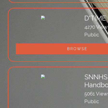
D'TIME
4270 View
Public
BROWSE
SNNHS 
Handb
5061 View
Public