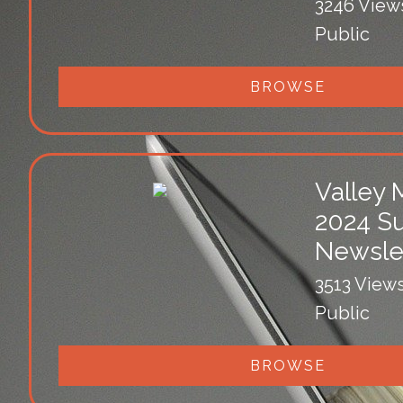
3246 View
Public
BROWSE
Valley 
2024 
Newsle
3513 View
Public
BROWSE