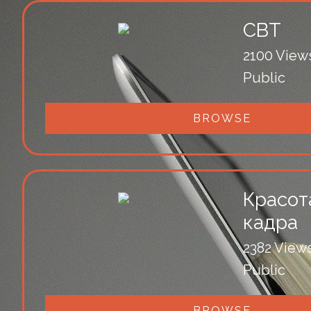
CBT
2100 View
Public
BROWSE
Красот
кадра
2382 View
Public
BROWSE