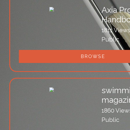
Axia Pr
Handb
1811 View
Public
BROWSE
swimm
magazi
1860 View
Public