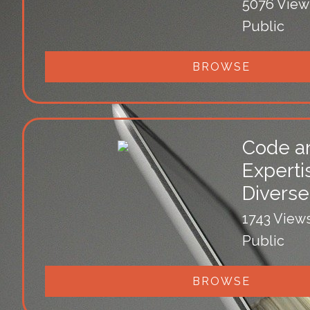
5076 View
Public
BROWSE
Code an
Experti
Divers
1743 View
Public
BROWSE