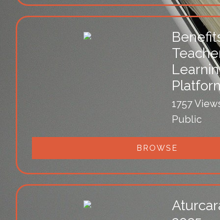
Benefits
Teacher
Learni
Platfor
1757 View
Public
BROWSE
Aturca