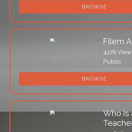
BROWSE
Filem A
4276 View
Public
BROWSE
Who Is a
Teacher