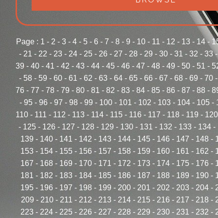
Page :
1
-
2
-
3
-
4
-
5
-
6
-
7
-
8
-
9
-
10
-
11
-
12
-
13
-
14
-
1
-
21
-
22
-
23
-
24
-
25
-
26
-
27
-
28
-
29
-
30
-
31
-
32
-
33
39
-
40
-
41
-
42
-
43
-
44
-
45
-
46
-
47
-
48
-
49
-
50
-
51
-
5
-
58
-
59
-
60
-
61
-
62
-
63
-
64
-
65
-
66
-
67
-
68
-
69
-
70
76
-
77
-
78
-
79
-
80
-
81
-
82
-
83
-
84
-
85
-
86
-
87
-
88
-
8
-
95
-
96
-
97
-
98
-
99
-
100
-
101
-
102
-
103
-
104
-
105
-
110
-
111
-
112
-
113
-
114
-
115
-
116
-
117
-
118
-
119
-
120
-
125
-
126
-
127
-
128
-
129
-
130
-
131
-
132
-
133
-
134
-
139
-
140
-
141
-
142
-
143
-
144
-
145
-
146
-
147
-
148
-
153
-
154
-
155
-
156
-
157
-
158
-
159
-
160
-
161
-
162
-
167
-
168
-
169
-
170
-
171
-
172
-
173
-
174
-
175
-
176
-
181
-
182
-
183
-
184
-
185
-
186
-
187
-
188
-
189
-
190
-
195
-
196
-
197
-
198
-
199
-
200
-
201
-
202
-
203
-
204
-
209
-
210
-
211
-
212
-
213
-
214
-
215
-
216
-
217
-
218
-
223
-
224
-
225
-
226
-
227
-
228
-
229
-
230
-
231
-
232
-