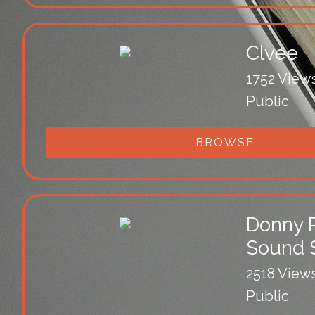
Clvee
1752 View
Public
BROWSE
Donny 
Sound 
2518 View
Public