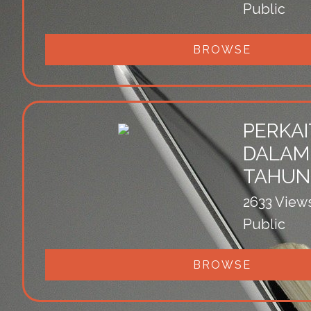
Public
BROWSE
PERKA
DALAM
TAHUN
2633 View
Public
BROWSE