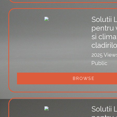
Solutii
pentru 
si clima
cladiril
2025 View
Public
BROWSE
Solutii