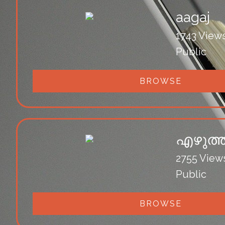
aagaj
1743 View
Public
BROWSE
എഴുത്
2755 View
Public
BROWSE