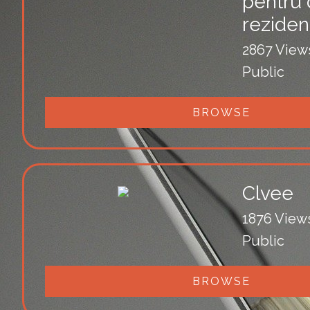
pentru d
reziden
2867 View
Public
BROWSE
Clvee
1876 View
Public
BROWSE