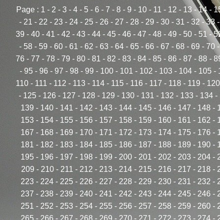
Page :
1
-
2
-
3
-
4
-
5
-
6
-
7
-
8
-
9
-
10
-
11
-
12
-
13
-
14
-
1
-
21
-
22
-
23
-
24
-
25
-
26
-
27
-
28
-
29
-
30
-
31
-
32
-
33
39
-
40
-
41
-
42
-
43
-
44
-
45
-
46
-
47
-
48
-
49
-
50
-
51
-
5
-
58
-
59
-
60
-
61
-
62
-
63
-
64
-
65
-
66
-
67
-
68
-
69
-
70
76
-
77
-
78
-
79
-
80
-
81
-
82
-
83
-
84
-
85
-
86
-
87
-
88
-
8
-
95
-
96
-
97
-
98
-
99
-
100
-
101
-
102
-
103
-
104
-
105
-
110
-
111
-
112
-
113
-
114
-
115
-
116
-
117
-
118
-
119
-
120
-
125
-
126
-
127
-
128
-
129
-
130
-
131
-
132
-
133
-
134
-
139
-
140
-
141
-
142
-
143
-
144
-
145
-
146
-
147
-
148
-
153
-
154
-
155
-
156
-
157
-
158
-
159
-
160
-
161
-
162
-
167
-
168
-
169
-
170
-
171
-
172
-
173
-
174
-
175
-
176
-
181
-
182
-
183
-
184
-
185
-
186
-
187
-
188
-
189
-
190
-
195
-
196
-
197
-
198
-
199
-
200
-
201
-
202
-
203
-
204
-
209
-
210
-
211
-
212
-
213
-
214
-
215
-
216
-
217
-
218
-
223
-
224
-
225
-
226
-
227
-
228
-
229
-
230
-
231
-
232
-
237
-
238
-
239
-
240
-
241
-
242
-
243
-
244
-
245
-
246
-
251
-
252
-
253
-
254
-
255
-
256
-
257
-
258
-
259
-
260
-
265
-
266
-
267
-
268
-
269
-
270
-
271
-
272
-
273
-
274
-