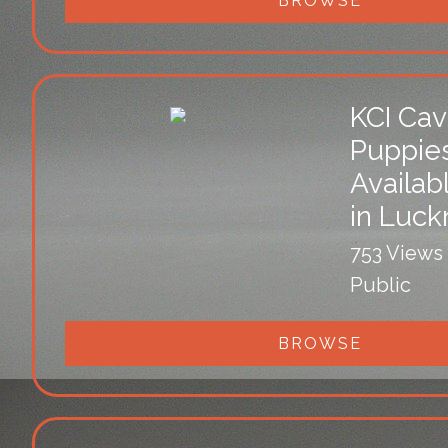
BROWSE
KCI Ca
Puppie
Availab
in Luc
753 Views
Public
BROWSE