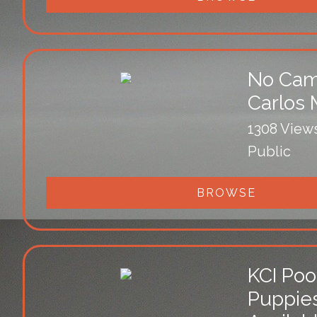
No Ca
Carlos 
1308 View
Public
BROWSE
KCI Poo
Puppie