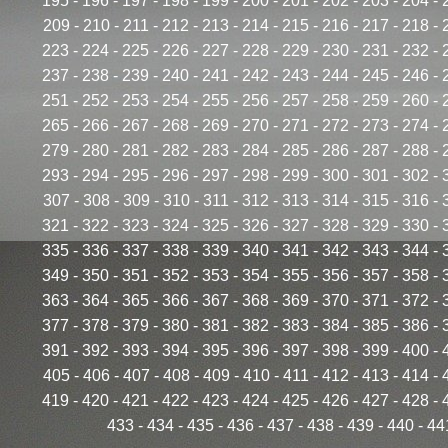
195
-
196
-
197
-
198
-
199
-
200
-
201
-
202
-
203
-
204
-
209
-
210
-
211
-
212
-
213
-
214
-
215
-
216
-
217
-
218
-
223
-
224
-
225
-
226
-
227
-
228
-
229
-
230
-
231
-
232
-
237
-
238
-
239
-
240
-
241
-
242
-
243
-
244
-
245
-
246
-
251
-
252
-
253
-
254
-
255
-
256
-
257
-
258
-
259
-
260
-
265
-
266
-
267
-
268
-
269
-
270
-
271
-
272
-
273
-
274
-
279
-
280
-
281
-
282
-
283
-
284
-
285
-
286
-
287
-
288
-
293
-
294
-
295
-
296
-
297
-
298
-
299
-
300
-
301
-
302
-
307
-
308
-
309
-
310
-
311
-
312
-
313
-
314
-
315
-
316
-
321
-
322
-
323
-
324
-
325
-
326
-
327
-
328
-
329
-
330
-
335
-
336
-
337
-
338
-
339
-
340
-
341
-
342
-
343
-
344
-
349
-
350
-
351
-
352
-
353
-
354
-
355
-
356
-
357
-
358
-
363
-
364
-
365
-
366
-
367
-
368
-
369
-
370
-
371
-
372
-
377
-
378
-
379
-
380
-
381
-
382
-
383
-
384
-
385
-
386
-
391
-
392
-
393
-
394
-
395
-
396
-
397
-
398
-
399
-
400
-
405
-
406
-
407
-
408
-
409
-
410
-
411
-
412
-
413
-
414
-
419
-
420
-
421
-
422
-
423
-
424
-
425
-
426
-
427
-
428
-
433
-
434
-
435
-
436
-
437
-
438
-
439
-
440
-
44