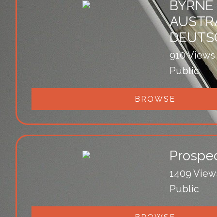
BYRNE 
AUSTRA
DEUTS
910 Views
Public
BROWSE
Prospe
1409 View
Public