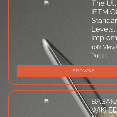
The Ult
IETM Q
Standar
Levels,
Impleme
1081 View
Public
BROWSE
BASAK
WIKI ED