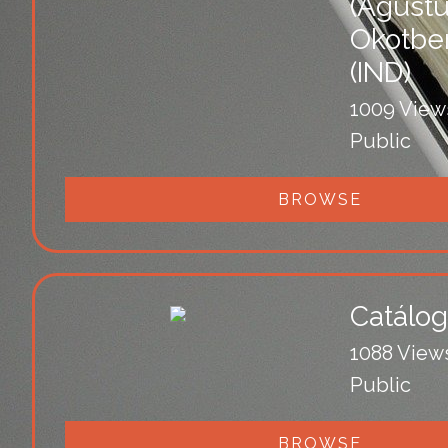
(Agustu
Okotber
(IND)
1009 View
Public
BROWSE
Catálo
1088 View
Public
BROWSE