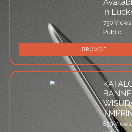
Availab
in Luc
750 Views
Public
BROWSE
KATAL
BANNE
WISUDA
TMPRI
859 Views