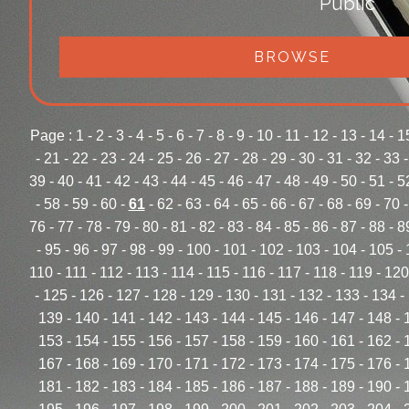
Public
BROWSE
Page :
1
-
2
-
3
-
4
-
5
-
6
-
7
-
8
-
9
-
10
-
11
-
12
-
13
-
14
-
1
-
21
-
22
-
23
-
24
-
25
-
26
-
27
-
28
-
29
-
30
-
31
-
32
-
33
39
-
40
-
41
-
42
-
43
-
44
-
45
-
46
-
47
-
48
-
49
-
50
-
51
-
5
-
58
-
59
-
60
-
61
-
62
-
63
-
64
-
65
-
66
-
67
-
68
-
69
-
70
76
-
77
-
78
-
79
-
80
-
81
-
82
-
83
-
84
-
85
-
86
-
87
-
88
-
8
-
95
-
96
-
97
-
98
-
99
-
100
-
101
-
102
-
103
-
104
-
105
-
110
-
111
-
112
-
113
-
114
-
115
-
116
-
117
-
118
-
119
-
120
-
125
-
126
-
127
-
128
-
129
-
130
-
131
-
132
-
133
-
134
-
139
-
140
-
141
-
142
-
143
-
144
-
145
-
146
-
147
-
148
-
153
-
154
-
155
-
156
-
157
-
158
-
159
-
160
-
161
-
162
-
167
-
168
-
169
-
170
-
171
-
172
-
173
-
174
-
175
-
176
-
181
-
182
-
183
-
184
-
185
-
186
-
187
-
188
-
189
-
190
-