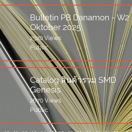
Bulletin PB Danamon - W2
Oktober 2025
2920 Views
Public
Catalog สินค้ารวม SMD
Genesis
2670 Views
Public