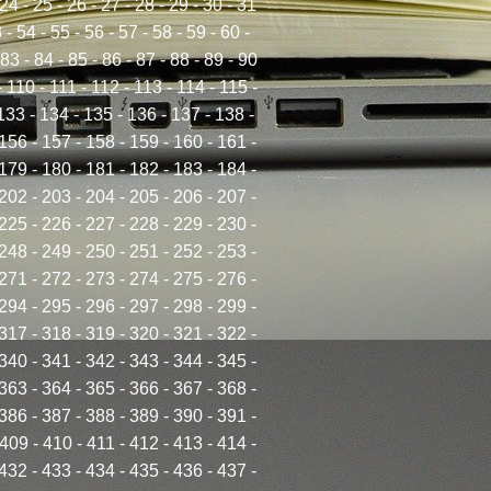
24
-
25
-
26
-
27
-
28
-
29
-
30
-
31
3
-
54
-
55
-
56
-
57
-
58
-
59
-
60
-
83
-
84
-
85
-
86
-
87
-
88
-
89
-
90
-
110
-
111
-
112
-
113
-
114
-
115
-
133
-
134
-
135
-
136
-
137
-
138
-
156
-
157
-
158
-
159
-
160
-
161
-
179
-
180
-
181
-
182
-
183
-
184
-
202
-
203
-
204
-
205
-
206
-
207
-
225
-
226
-
227
-
228
-
229
-
230
-
248
-
249
-
250
-
251
-
252
-
253
-
271
-
272
-
273
-
274
-
275
-
276
-
294
-
295
-
296
-
297
-
298
-
299
-
317
-
318
-
319
-
320
-
321
-
322
-
340
-
341
-
342
-
343
-
344
-
345
-
363
-
364
-
365
-
366
-
367
-
368
-
386
-
387
-
388
-
389
-
390
-
391
-
409
-
410
-
411
-
412
-
413
-
414
-
432
-
433
-
434
-
435
-
436
-
437
-