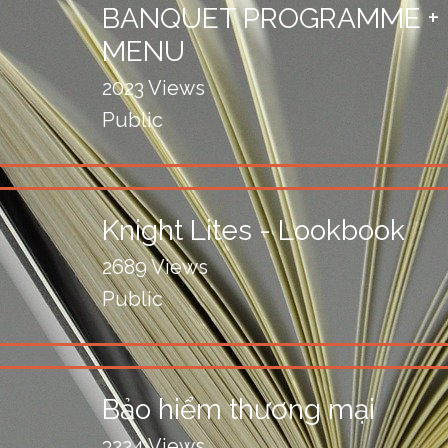
BANQUET PROGRAMME +
MENU
2023 Views
Public
Knight Lites - Lookbook
2689 Views
Public
Bảo hiểm thương mại
3224 Views