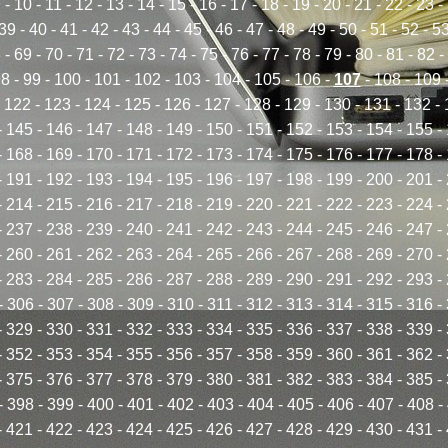
9
-
10
-
11
-
12
-
13
-
14
-
15
-
16
-
17
-
18
-
19
-
20
-
21
-
22
-
23
-
39
-
40
-
41
-
42
-
43
-
44
-
45
-
46
-
47
-
48
-
49
-
50
-
51
-
52
-
5
8
-
69
-
70
-
71
-
72
-
73
-
74
-
75
-
76
-
77
-
78
-
79
-
80
-
81
-
82
-
98
-
99
-
100
-
101
-
102
-
103
-
104
-
105
-
106
-
107
-
108
-
109
-
122
-
123
-
124
-
125
-
126
-
127
-
128
-
129
-
130
-
131
-
132
-
-
145
-
146
-
147
-
148
-
149
-
150
-
151
-
152
-
153
-
154
-
155
-
-
168
-
169
-
170
-
171
-
172
-
173
-
174
-
175
-
176
-
177
-
178
-
-
191
-
192
-
193
-
194
-
195
-
196
-
197
-
198
-
199
-
200
-
201
-
-
214
-
215
-
216
-
217
-
218
-
219
-
220
-
221
-
222
-
223
-
224
-
-
237
-
238
-
239
-
240
-
241
-
242
-
243
-
244
-
245
-
246
-
247
-
-
260
-
261
-
262
-
263
-
264
-
265
-
266
-
267
-
268
-
269
-
270
-
-
283
-
284
-
285
-
286
-
287
-
288
-
289
-
290
-
291
-
292
-
293
-
-
306
-
307
-
308
-
309
-
310
-
311
-
312
-
313
-
314
-
315
-
316
-
-
329
-
330
-
331
-
332
-
333
-
334
-
335
-
336
-
337
-
338
-
339
-
-
352
-
353
-
354
-
355
-
356
-
357
-
358
-
359
-
360
-
361
-
362
-
-
375
-
376
-
377
-
378
-
379
-
380
-
381
-
382
-
383
-
384
-
385
-
-
398
-
399
-
400
-
401
-
402
-
403
-
404
-
405
-
406
-
407
-
408
-
-
421
-
422
-
423
-
424
-
425
-
426
-
427
-
428
-
429
-
430
-
431
-