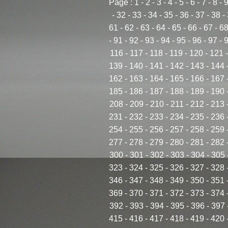
Page :
1
-
2
-
3
-
4
-
5
-
6
-
7
-
8
-
-
32
-
33
-
34
-
35
-
36
-
37
-
38
-
61
-
62
-
63
-
64
-
65
-
66
-
67
-
6
-
91
-
92
-
93
-
94
-
95
-
96
-
97
-
116
-
117
-
118
-
119
-
120
-
121
139
-
140
-
141
-
142
-
143
-
144
162
-
163
-
164
-
165
-
166
-
167
185
-
186
-
187
-
188
-
189
-
190
208
-
209
-
210
-
211
-
212
-
213
231
-
232
-
233
-
234
-
235
-
236
254
-
255
-
256
-
257
-
258
-
259
277
-
278
-
279
-
280
-
281
-
282
300
-
301
-
302
-
303
-
304
-
305
323
-
324
-
325
-
326
-
327
-
328
346
-
347
-
348
-
349
-
350
-
351
369
-
370
-
371
-
372
-
373
-
374
392
-
393
-
394
-
395
-
396
-
397
415
-
416
-
417
-
418
-
419
-
420