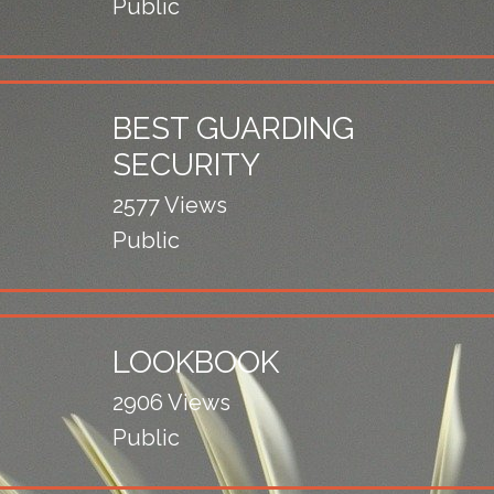
Public
BEST GUARDING
SECURITY
2577 Views
Public
LOOKBOOK
2906 Views
Public