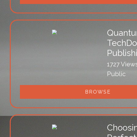
Quant
TechDo
Publish
1727 View
Public
BROWSE
Choosi