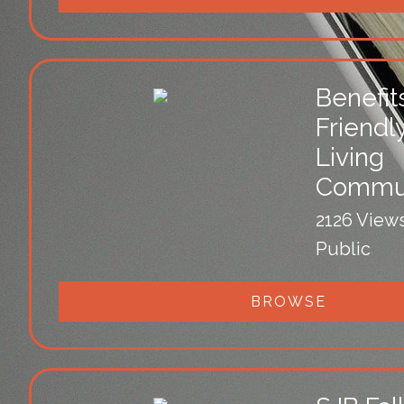
Benefit
Friendl
Living
Commun
2126 View
Public
BROWSE