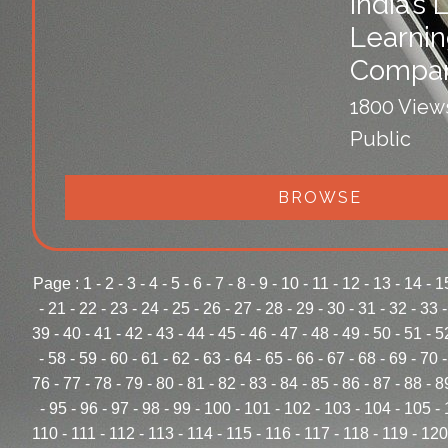
India’s
Learni
Compa
1800 View
Public
BROWSE
Page :
1
-
2
-
3
-
4
-
5
-
6
-
7
-
8
-
9
-
10
-
11
-
12
-
13
-
14
-
1
-
21
-
22
-
23
-
24
-
25
-
26
-
27
-
28
-
29
-
30
-
31
-
32
-
33
39
-
40
-
41
-
42
-
43
-
44
-
45
-
46
-
47
-
48
-
49
-
50
-
51
-
5
-
58
-
59
-
60
-
61
-
62
-
63
-
64
-
65
-
66
-
67
-
68
-
69
-
70
76
-
77
-
78
-
79
-
80
-
81
-
82
-
83
-
84
-
85
-
86
-
87
-
88
-
8
-
95
-
96
-
97
-
98
-
99
-
100
-
101
-
102
-
103
-
104
-
105
-
110
-
111
-
112
-
113
-
114
-
115
-
116
-
117
-
118
-
119
-
120