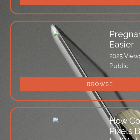
Pregna
Easier
2025 View
Public
BROWSE
How Co
Pixels