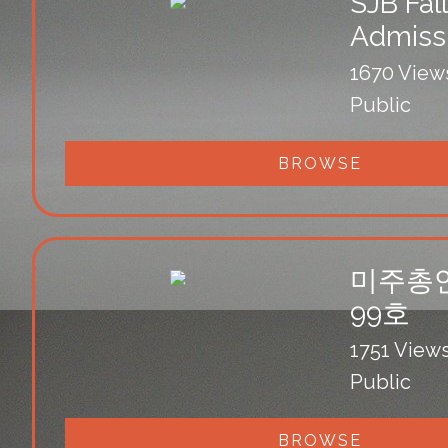
SJB Fall
Admiss
1670 View
Public
BROWSE
미주총
99호
1751 View
Public
BROWSE