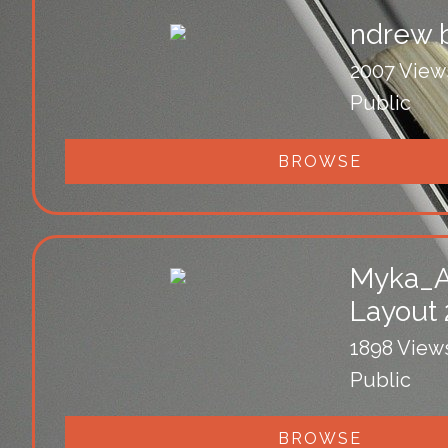
ndrew 
2007 View
Public
BROWSE
Myka_Ar
Layout
1898 View
Public
BROWSE