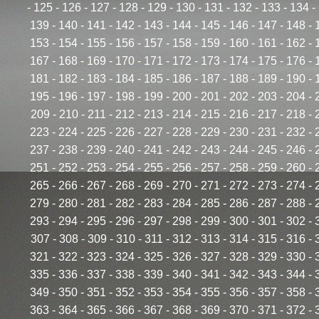
-
125
-
126
-
127
-
128
-
129
-
130
-
131
-
132
-
133
-
134
-
139
-
140
-
141
-
142
-
143
-
144
-
145
-
146
-
147
-
148
-
153
-
154
-
155
-
156
-
157
-
158
-
159
-
160
-
161
-
162
-
167
-
168
-
169
-
170
-
171
-
172
-
173
-
174
-
175
-
176
-
181
-
182
-
183
-
184
-
185
-
186
-
187
-
188
-
189
-
190
-
195
-
196
-
197
-
198
-
199
-
200
-
201
-
202
-
203
-
204
-
209
-
210
-
211
-
212
-
213
-
214
-
215
-
216
-
217
-
218
-
223
-
224
-
225
-
226
-
227
-
228
-
229
-
230
-
231
-
232
-
237
-
238
-
239
-
240
-
241
-
242
-
243
-
244
-
245
-
246
-
251
-
252
-
253
-
254
-
255
-
256
-
257
-
258
-
259
-
260
-
265
-
266
-
267
-
268
-
269
-
270
-
271
-
272
-
273
-
274
-
279
-
280
-
281
-
282
-
283
-
284
-
285
-
286
-
287
-
288
-
293
-
294
-
295
-
296
-
297
-
298
-
299
-
300
-
301
-
302
-
307
-
308
-
309
-
310
-
311
-
312
-
313
-
314
-
315
-
316
-
321
-
322
-
323
-
324
-
325
-
326
-
327
-
328
-
329
-
330
-
335
-
336
-
337
-
338
-
339
-
340
-
341
-
342
-
343
-
344
-
349
-
350
-
351
-
352
-
353
-
354
-
355
-
356
-
357
-
358
-
363
-
364
-
365
-
366
-
367
-
368
-
369
-
370
-
371
-
372
-