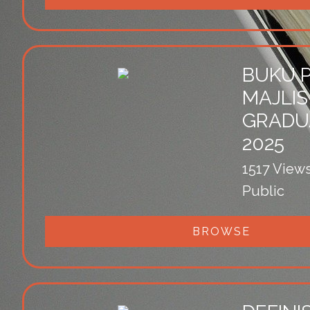
BUKU 
MAJLIS
GRADU
2025
1517 View
Public
BROWSE