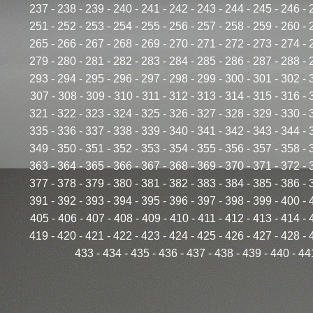
237
-
238
-
239
-
240
-
241
-
242
-
243
-
244
-
245
-
246
-
251
-
252
-
253
-
254
-
255
-
256
-
257
-
258
-
259
-
260
-
265
-
266
-
267
-
268
-
269
-
270
-
271
-
272
-
273
-
274
-
279
-
280
-
281
-
282
-
283
-
284
-
285
-
286
-
287
-
288
-
293
-
294
-
295
-
296
-
297
-
298
-
299
-
300
-
301
-
302
-
307
-
308
-
309
-
310
-
311
-
312
-
313
-
314
-
315
-
316
-
321
-
322
-
323
-
324
-
325
-
326
-
327
-
328
-
329
-
330
-
335
-
336
-
337
-
338
-
339
-
340
-
341
-
342
-
343
-
344
-
349
-
350
-
351
-
352
-
353
-
354
-
355
-
356
-
357
-
358
-
363
-
364
-
365
-
366
-
367
-
368
-
369
-
370
-
371
-
372
-
377
-
378
-
379
-
380
-
381
-
382
-
383
-
384
-
385
-
386
-
391
-
392
-
393
-
394
-
395
-
396
-
397
-
398
-
399
-
400
-
405
-
406
-
407
-
408
-
409
-
410
-
411
-
412
-
413
-
414
-
419
-
420
-
421
-
422
-
423
-
424
-
425
-
426
-
427
-
428
-
433
-
434
-
435
-
436
-
437
-
438
-
439
-
440
-
44