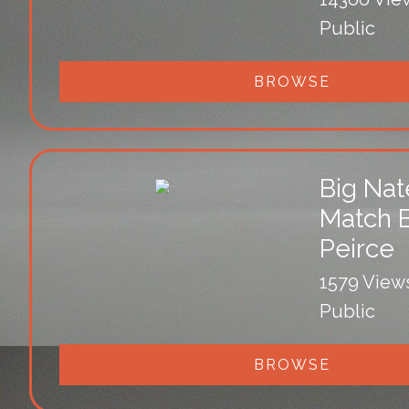
Public
BROWSE
Big Nate
Match B
Peirce
1579 View
Public
BROWSE