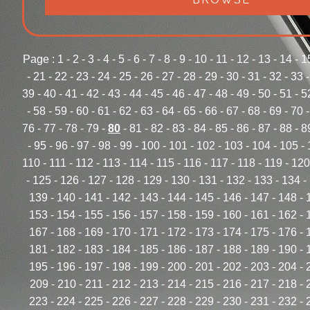
Page :
1
-
2
-
3
-
4
-
5
-
6
-
7
-
8
-
9
-
10
-
11
-
12
-
13
-
14
-
1
-
21
-
22
-
23
-
24
-
25
-
26
-
27
-
28
-
29
-
30
-
31
-
32
-
33
39
-
40
-
41
-
42
-
43
-
44
-
45
-
46
-
47
-
48
-
49
-
50
-
51
-
5
-
58
-
59
-
60
-
61
-
62
-
63
-
64
-
65
-
66
-
67
-
68
-
69
-
70
76
-
77
-
78
-
79
-
80
-
81
-
82
-
83
-
84
-
85
-
86
-
87
-
88
-
8
-
95
-
96
-
97
-
98
-
99
-
100
-
101
-
102
-
103
-
104
-
105
-
110
-
111
-
112
-
113
-
114
-
115
-
116
-
117
-
118
-
119
-
120
-
125
-
126
-
127
-
128
-
129
-
130
-
131
-
132
-
133
-
134
-
139
-
140
-
141
-
142
-
143
-
144
-
145
-
146
-
147
-
148
-
153
-
154
-
155
-
156
-
157
-
158
-
159
-
160
-
161
-
162
-
167
-
168
-
169
-
170
-
171
-
172
-
173
-
174
-
175
-
176
-
181
-
182
-
183
-
184
-
185
-
186
-
187
-
188
-
189
-
190
-
195
-
196
-
197
-
198
-
199
-
200
-
201
-
202
-
203
-
204
-
209
-
210
-
211
-
212
-
213
-
214
-
215
-
216
-
217
-
218
-
223
-
224
-
225
-
226
-
227
-
228
-
229
-
230
-
231
-
232
-