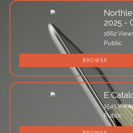
Northl
2025 - 
1662 View
Public
BROWSE
E Cata
1545 View
Public
BROWSE