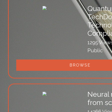
Quant
TechDo
Techno
Compli
1295 View
Public
BROWSE
Neural
from sc
14366 Vie