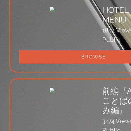
HOTEL
MENU
1854 View
Public
BROWSE
前編『
ことば
み編』
3274 View
Public