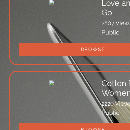
Love an
Go
2807 View
Public
BROWSE
Cotton 
Wome
2220 View
Public
BROWSE