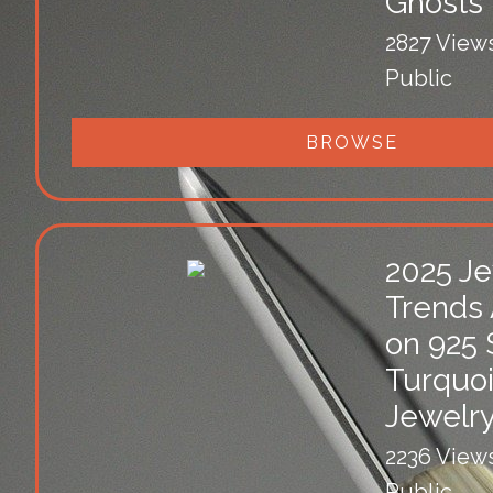
Ghosts
2827 View
Public
BROWSE
2025 Je
Trends 
on 925 
Turquo
Jewelr
2236 View
Public