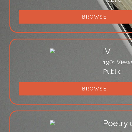
BROWSE
IV
1901 View
Public
BROWSE
Poetry o