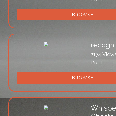
BROWSE
recogni
2174 View
Public
BROWSE
Whispe