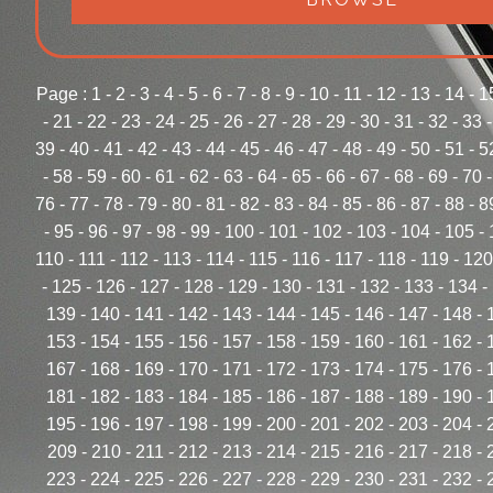
Page :
1
-
2
-
3
-
4
-
5
-
6
-
7
-
8
-
9
-
10
-
11
-
12
-
13
-
14
-
1
-
21
-
22
-
23
-
24
-
25
-
26
-
27
-
28
-
29
-
30
-
31
-
32
-
33
39
-
40
-
41
-
42
-
43
-
44
-
45
-
46
-
47
-
48
-
49
-
50
-
51
-
5
-
58
-
59
-
60
-
61
-
62
-
63
-
64
-
65
-
66
-
67
-
68
-
69
-
70
76
-
77
-
78
-
79
-
80
-
81
-
82
-
83
-
84
-
85
-
86
-
87
-
88
-
8
-
95
-
96
-
97
-
98
-
99
-
100
-
101
-
102
-
103
-
104
-
105
-
110
-
111
-
112
-
113
-
114
-
115
-
116
-
117
-
118
-
119
-
120
-
125
-
126
-
127
-
128
-
129
-
130
-
131
-
132
-
133
-
134
-
139
-
140
-
141
-
142
-
143
-
144
-
145
-
146
-
147
-
148
-
153
-
154
-
155
-
156
-
157
-
158
-
159
-
160
-
161
-
162
-
167
-
168
-
169
-
170
-
171
-
172
-
173
-
174
-
175
-
176
-
181
-
182
-
183
-
184
-
185
-
186
-
187
-
188
-
189
-
190
-
195
-
196
-
197
-
198
-
199
-
200
-
201
-
202
-
203
-
204
-
209
-
210
-
211
-
212
-
213
-
214
-
215
-
216
-
217
-
218
-
223
-
224
-
225
-
226
-
227
-
228
-
229
-
230
-
231
-
232
-