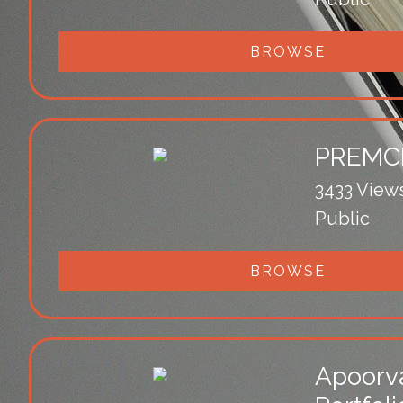
BROWSE
PREMC
3433 View
Public
BROWSE
Apoorv