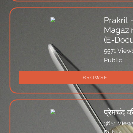
Prakrit 
Magazi
(E-Doc
5571 View
Public
BROWSE
प्रेमचंद 
3651 View
Public