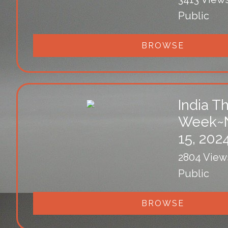
Public
BROWSE
India Th
Week~
15, 202
2804 View
Public
BROWSE