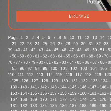
Public
BROWSE
Page :
1
-
2
-
3
-
4
-
5
-
6
-
7
-
8
-
9
-
10
-
11
-
12
-
13
-
14
-
1
-
21
-
22
-
23
-
24
-
25
-
26
-
27
-
28
-
29
-
30
-
31
-
32
-
33
39
-
40
-
41
-
42
-
43
-
44
-
45
-
46
-
47
-
48
-
49
-
50
-
51
-
5
-
58
-
59
-
60
-
61
-
62
-
63
-
64
-
65
-
66
-
67
-
68
-
69
-
70
76
-
77
-
78
-
79
-
80
-
81
-
82
-
83
-
84
-
85
-
86
-
87
-
88
-
8
-
95
-
96
-
97
-
98
-
99
-
100
-
101
-
102
-
103
-
104
-
105
-
110
-
111
-
112
-
113
-
114
-
115
-
116
-
117
-
118
-
119
-
120
-
125
-
126
-
127
-
128
-
129
-
130
-
131
-
132
-
133
-
134
-
139
-
140
-
141
-
142
-
143
-
144
-
145
-
146
-
147
-
148
-
153
-
154
-
155
-
156
-
157
-
158
-
159
-
160
-
161
-
162
-
167
-
168
-
169
-
170
-
171
-
172
-
173
-
174
-
175
-
176
-
181
-
182
-
183
-
184
-
185
-
186
-
187
-
188
-
189
-
190
-