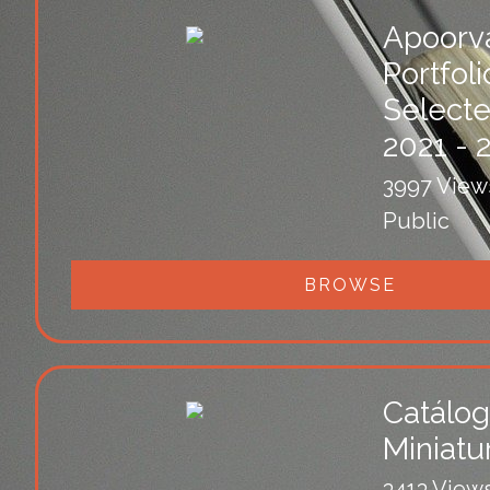
Apoorva
Portfoli
Select
2021 - 
3997 View
Public
BROWSE
Catálo
Miniatu
3413 View