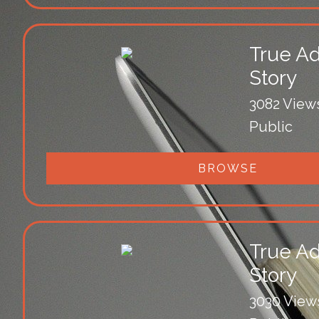
True Ad
Story
3082 View
Public
BROWSE
True Ad
Story
3030 View