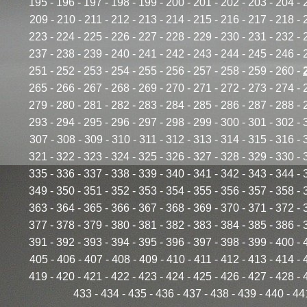
195
-
196
-
197
-
198
-
199
-
200
-
201
-
202
-
203
-
204
-
209
-
210
-
211
-
212
-
213
-
214
-
215
-
216
-
217
-
218
-
223
-
224
-
225
-
226
-
227
-
228
-
229
-
230
-
231
-
232
-
237
-
238
-
239
-
240
-
241
-
242
-
243
-
244
-
245
-
246
-
251
-
252
-
253
-
254
-
255
-
256
-
257
-
258
-
259
-
260
-
265
-
266
-
267
-
268
-
269
-
270
-
271
-
272
-
273
-
274
-
279
-
280
-
281
-
282
-
283
-
284
-
285
-
286
-
287
-
288
-
293
-
294
-
295
-
296
-
297
-
298
-
299
-
300
-
301
-
302
-
307
-
308
-
309
-
310
-
311
-
312
-
313
-
314
-
315
-
316
-
321
-
322
-
323
-
324
-
325
-
326
-
327
-
328
-
329
-
330
-
335
-
336
-
337
-
338
-
339
-
340
-
341
-
342
-
343
-
344
-
349
-
350
-
351
-
352
-
353
-
354
-
355
-
356
-
357
-
358
-
363
-
364
-
365
-
366
-
367
-
368
-
369
-
370
-
371
-
372
-
377
-
378
-
379
-
380
-
381
-
382
-
383
-
384
-
385
-
386
-
391
-
392
-
393
-
394
-
395
-
396
-
397
-
398
-
399
-
400
-
405
-
406
-
407
-
408
-
409
-
410
-
411
-
412
-
413
-
414
-
419
-
420
-
421
-
422
-
423
-
424
-
425
-
426
-
427
-
428
-
433
-
434
-
435
-
436
-
437
-
438
-
439
-
440
-
44