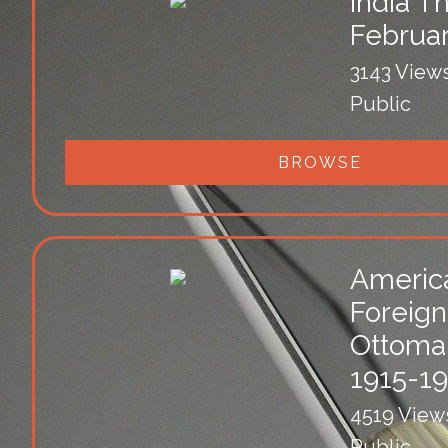
India T
Februar
3143 View
Public
BROWSE
Americ
Foreign
Ottoma
1915-19
4519 View
Public