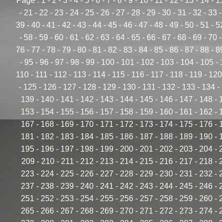
Page :
1
-
2
-
3
-
4
-
5
-
6
-
7
-
8
-
9
-
10
-
11
-
12
-
13
-
14
-
1
-
21
-
22
-
23
-
24
-
25
-
26
-
27
-
28
-
29
-
30
-
31
-
32
-
33
39
-
40
-
41
-
42
-
43
-
44
-
45
-
46
-
47
-
48
-
49
-
50
-
51
-
5
-
58
-
59
-
60
-
61
-
62
-
63
-
64
-
65
-
66
-
67
-
68
-
69
-
70
76
-
77
-
78
-
79
-
80
-
81
-
82
-
83
-
84
-
85
-
86
-
87
-
88
-
8
-
95
-
96
-
97
-
98
-
99
-
100
-
101
-
102
-
103
-
104
-
105
-
110
-
111
-
112
-
113
-
114
-
115
-
116
-
117
-
118
-
119
-
120
-
125
-
126
-
127
-
128
-
129
-
130
-
131
-
132
-
133
-
134
-
139
-
140
-
141
-
142
-
143
-
144
-
145
-
146
-
147
-
148
-
153
-
154
-
155
-
156
-
157
-
158
-
159
-
160
-
161
-
162
-
167
-
168
-
169
-
170
-
171
-
172
-
173
-
174
-
175
-
176
-
181
-
182
-
183
-
184
-
185
-
186
-
187
-
188
-
189
-
190
-
195
-
196
-
197
-
198
-
199
-
200
-
201
-
202
-
203
-
204
-
209
-
210
-
211
-
212
-
213
-
214
-
215
-
216
-
217
-
218
-
223
-
224
-
225
-
226
-
227
-
228
-
229
-
230
-
231
-
232
-
237
-
238
-
239
-
240
-
241
-
242
-
243
-
244
-
245
-
246
-
251
-
252
-
253
-
254
-
255
-
256
-
257
-
258
-
259
-
260
-
265
-
266
-
267
-
268
-
269
-
270
-
271
-
272
-
273
-
274
-