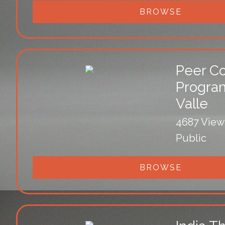
BROWSE
Peer Co
Progra
Valle
4687 View
Public
BROWSE