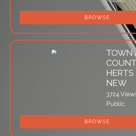
BROWSE
TOWN 
COUNT
HERTS 
NEW
3724 View
Public
BROWSE