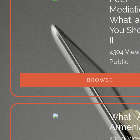
Mediat
What, 
You Sh
It
4304 View
Public
BROWSE
What I
Armeni
20571 Vie