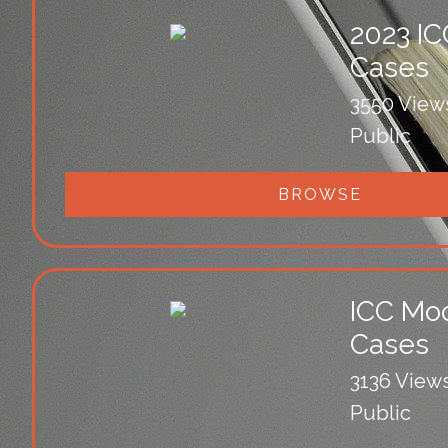
2023 IC
Cases
3550 View
Public
BROWSE
ICC Moo
Cases
3136 View
Public