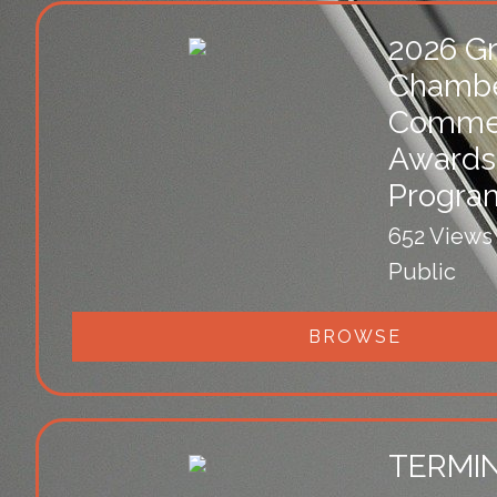
2026 G
Chambe
Comme
Awards
Progra
652 Views
Public
BROWSE
TERMI