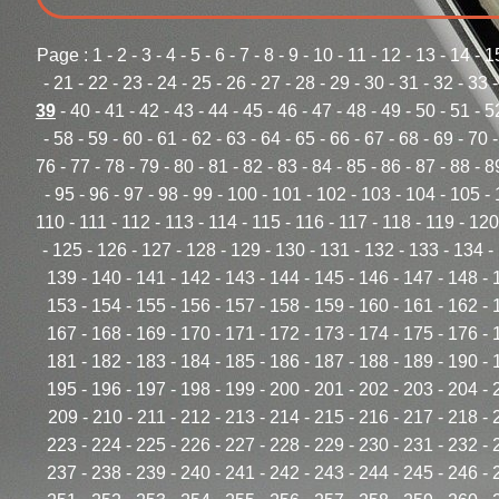
Page :
1
-
2
-
3
-
4
-
5
-
6
-
7
-
8
-
9
-
10
-
11
-
12
-
13
-
14
-
1
-
21
-
22
-
23
-
24
-
25
-
26
-
27
-
28
-
29
-
30
-
31
-
32
-
33
39
-
40
-
41
-
42
-
43
-
44
-
45
-
46
-
47
-
48
-
49
-
50
-
51
-
5
-
58
-
59
-
60
-
61
-
62
-
63
-
64
-
65
-
66
-
67
-
68
-
69
-
70
76
-
77
-
78
-
79
-
80
-
81
-
82
-
83
-
84
-
85
-
86
-
87
-
88
-
8
-
95
-
96
-
97
-
98
-
99
-
100
-
101
-
102
-
103
-
104
-
105
-
110
-
111
-
112
-
113
-
114
-
115
-
116
-
117
-
118
-
119
-
120
-
125
-
126
-
127
-
128
-
129
-
130
-
131
-
132
-
133
-
134
-
139
-
140
-
141
-
142
-
143
-
144
-
145
-
146
-
147
-
148
-
153
-
154
-
155
-
156
-
157
-
158
-
159
-
160
-
161
-
162
-
167
-
168
-
169
-
170
-
171
-
172
-
173
-
174
-
175
-
176
-
181
-
182
-
183
-
184
-
185
-
186
-
187
-
188
-
189
-
190
-
195
-
196
-
197
-
198
-
199
-
200
-
201
-
202
-
203
-
204
-
209
-
210
-
211
-
212
-
213
-
214
-
215
-
216
-
217
-
218
-
223
-
224
-
225
-
226
-
227
-
228
-
229
-
230
-
231
-
232
-
237
-
238
-
239
-
240
-
241
-
242
-
243
-
244
-
245
-
246
-