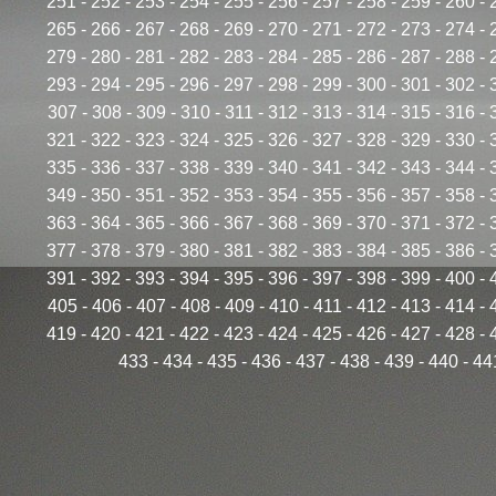
251
-
252
-
253
-
254
-
255
-
256
-
257
-
258
-
259
-
260
-
265
-
266
-
267
-
268
-
269
-
270
-
271
-
272
-
273
-
274
-
279
-
280
-
281
-
282
-
283
-
284
-
285
-
286
-
287
-
288
-
293
-
294
-
295
-
296
-
297
-
298
-
299
-
300
-
301
-
302
-
307
-
308
-
309
-
310
-
311
-
312
-
313
-
314
-
315
-
316
-
321
-
322
-
323
-
324
-
325
-
326
-
327
-
328
-
329
-
330
-
335
-
336
-
337
-
338
-
339
-
340
-
341
-
342
-
343
-
344
-
349
-
350
-
351
-
352
-
353
-
354
-
355
-
356
-
357
-
358
-
363
-
364
-
365
-
366
-
367
-
368
-
369
-
370
-
371
-
372
-
377
-
378
-
379
-
380
-
381
-
382
-
383
-
384
-
385
-
386
-
391
-
392
-
393
-
394
-
395
-
396
-
397
-
398
-
399
-
400
-
405
-
406
-
407
-
408
-
409
-
410
-
411
-
412
-
413
-
414
-
419
-
420
-
421
-
422
-
423
-
424
-
425
-
426
-
427
-
428
-
433
-
434
-
435
-
436
-
437
-
438
-
439
-
440
-
44