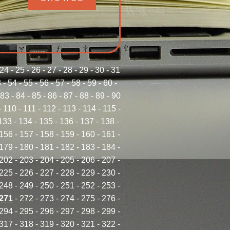
24
-
25
-
26
-
27
-
28
-
29
-
30
-
31
3
-
54
-
55
-
56
-
57
-
58
-
59
-
60
-
83
-
84
-
85
-
86
-
87
-
88
-
89
-
90
-
110
-
111
-
112
-
113
-
114
-
115
-
133
-
134
-
135
-
136
-
137
-
138
-
156
-
157
-
158
-
159
-
160
-
161
-
179
-
180
-
181
-
182
-
183
-
184
-
202
-
203
-
204
-
205
-
206
-
207
-
225
-
226
-
227
-
228
-
229
-
230
-
248
-
249
-
250
-
251
-
252
-
253
-
271
-
272
-
273
-
274
-
275
-
276
-
294
-
295
-
296
-
297
-
298
-
299
-
317
-
318
-
319
-
320
-
321
-
322
-