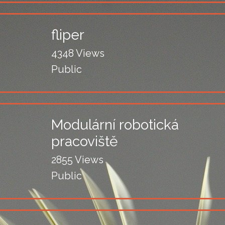
fliper
4348 Views
Public
Modulární robotická
pracoviště
2855 Views
Public