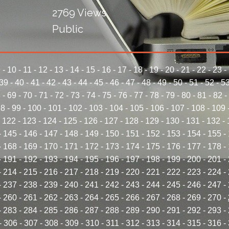
2769 Views
Public
9
-
10
-
11
-
12
-
13
-
14
-
15
-
16
-
17
-
18
-
19
-
20
-
21
-
22
-
23
-
39
-
40
-
41
-
42
-
43
-
44
-
45
-
46
-
47
-
48
-
49
-
50
-
51
-
52
-
5
8
-
69
-
70
-
71
-
72
-
73
-
74
-
75
-
76
-
77
-
78
-
79
-
80
-
81
-
82
-
98
-
99
-
100
-
101
-
102
-
103
-
104
-
105
-
106
-
107
-
108
-
109
-
122
-
123
-
124
-
125
-
126
-
127
-
128
-
129
-
130
-
131
-
132
-
-
145
-
146
-
147
-
148
-
149
-
150
-
151
-
152
-
153
-
154
-
155
-
-
168
-
169
-
170
-
171
-
172
-
173
-
174
-
175
-
176
-
177
-
178
-
-
191
-
192
-
193
-
194
-
195
-
196
-
197
-
198
-
199
-
200
-
201
-
-
214
-
215
-
216
-
217
-
218
-
219
-
220
-
221
-
222
-
223
-
224
-
-
237
-
238
-
239
-
240
-
241
-
242
-
243
-
244
-
245
-
246
-
247
-
-
260
-
261
-
262
-
263
-
264
-
265
-
266
-
267
-
268
-
269
-
270
-
-
283
-
284
-
285
-
286
-
287
-
288
-
289
-
290
-
291
-
292
-
293
-
-
306
-
307
-
308
-
309
-
310
-
311
-
312
-
313
-
314
-
315
-
316
-