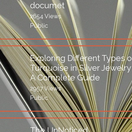
documet
2654 Views
Public
Exploring Different Types o
Turquoise in Silver Jewelry
A Complete Guide
2957 Views
Public
The UnNoticed