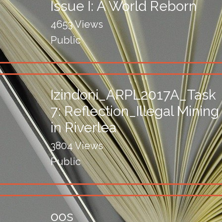
Issue I: A World Reborn
4653 Views
Public
Izindoni_ARPL2017A_Task
7: Reflection_Illegal Mining
in Riverlea
3804 Views
Public
oos