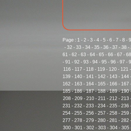
Page :
1
-
2
-
3
-
4
-
5
-
6
-
7
-
8
-
-
32
-
33
-
34
-
35
-
36
-
37
-
38
-
61
-
62
-
63
-
64
-
65
-
66
-
67
-
6
-
91
-
92
-
93
-
94
-
95
-
96
-
97
-
116
-
117
-
118
-
119
-
120
-
121
139
-
140
-
141
-
142
-
143
-
144
162
-
163
-
164
-
165
-
166
-
167
185
-
186
-
187
-
188
-
189
-
190
208
-
209
-
210
-
211
-
212
-
213
231
-
232
-
233
-
234
-
235
-
236
254
-
255
-
256
-
257
-
258
-
259
277
-
278
-
279
-
280
-
281
-
282
300
-
301
-
302
-
303
-
304
-
305