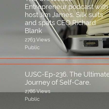
Entrepreneur podcast with
host Jim James. Silk suits
and spats CEO Richard
Blank
2763 Views
Public
UJSC-Ep-236. The Ultimat
Journey of Self-Care.
2786 Views
Public