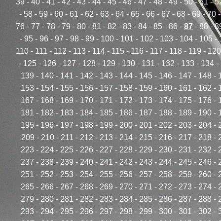
39
-
40
-
41
-
42
-
43
-
44
-
45
-
46
-
47
-
48
-
49
-
50
-
51
-
5
-
58
-
59
-
60
-
61
-
62
-
63
-
64
-
65
-
66
-
67
-
68
-
69
-
70
76
-
77
-
78
-
79
-
80
-
81
-
82
-
83
-
84
-
85
-
86
-
87
-
88
-
8
-
95
-
96
-
97
-
98
-
99
-
100
-
101
-
102
-
103
-
104
-
105
-
110
-
111
-
112
-
113
-
114
-
115
-
116
-
117
-
118
-
119
-
120
-
125
-
126
-
127
-
128
-
129
-
130
-
131
-
132
-
133
-
134
-
139
-
140
-
141
-
142
-
143
-
144
-
145
-
146
-
147
-
148
-
153
-
154
-
155
-
156
-
157
-
158
-
159
-
160
-
161
-
162
-
167
-
168
-
169
-
170
-
171
-
172
-
173
-
174
-
175
-
176
-
181
-
182
-
183
-
184
-
185
-
186
-
187
-
188
-
189
-
190
-
195
-
196
-
197
-
198
-
199
-
200
-
201
-
202
-
203
-
204
-
209
-
210
-
211
-
212
-
213
-
214
-
215
-
216
-
217
-
218
-
223
-
224
-
225
-
226
-
227
-
228
-
229
-
230
-
231
-
232
-
237
-
238
-
239
-
240
-
241
-
242
-
243
-
244
-
245
-
246
-
251
-
252
-
253
-
254
-
255
-
256
-
257
-
258
-
259
-
260
-
265
-
266
-
267
-
268
-
269
-
270
-
271
-
272
-
273
-
274
-
279
-
280
-
281
-
282
-
283
-
284
-
285
-
286
-
287
-
288
-
293
-
294
-
295
-
296
-
297
-
298
-
299
-
300
-
301
-
302
-