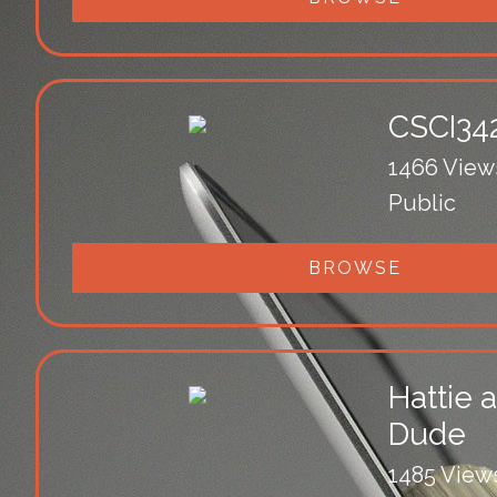
CSCI342
1466 View
Public
BROWSE
Hattie 
Dude
1485 View