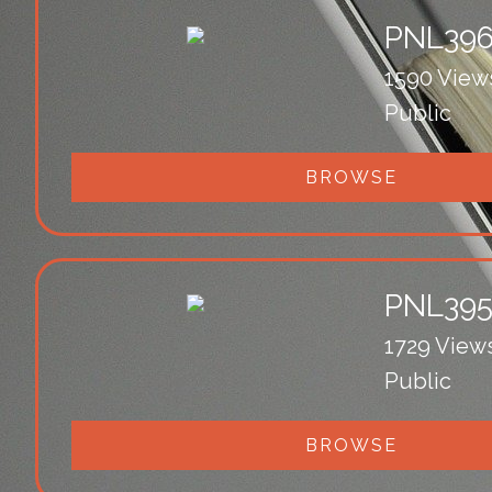
PNL39
1590 View
Public
BROWSE
PNL39
1729 View
Public
BROWSE