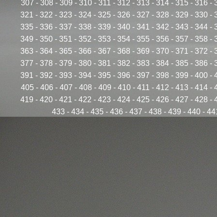
307
-
308
-
309
-
310
-
311
-
312
-
313
-
314
-
315
-
316
-
321
-
322
-
323
-
324
-
325
-
326
-
327
-
328
-
329
-
330
-
335
-
336
-
337
-
338
-
339
-
340
-
341
-
342
-
343
-
344
-
349
-
350
-
351
-
352
-
353
-
354
-
355
-
356
-
357
-
358
-
363
-
364
-
365
-
366
-
367
-
368
-
369
-
370
-
371
-
372
-
377
-
378
-
379
-
380
-
381
-
382
-
383
-
384
-
385
-
386
-
391
-
392
-
393
-
394
-
395
-
396
-
397
-
398
-
399
-
400
-
405
-
406
-
407
-
408
-
409
-
410
-
411
-
412
-
413
-
414
-
419
-
420
-
421
-
422
-
423
-
424
-
425
-
426
-
427
-
428
-
433
-
434
-
435
-
436
-
437
-
438
-
439
-
440
-
44