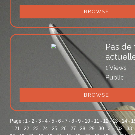
BROWSE
Pas de t
actuel
1 Views
Public
BROWSE
Page :
1
-
2
-
3
-
4
-
5
-
6
-
7
-
8
-
9
-
10
-
11
-
12
-
13
-
14
-
1
-
21
-
22
-
23
-
24
-
25
-
26
-
27
-
28
-
29
-
30
-
31
-
32
-
33