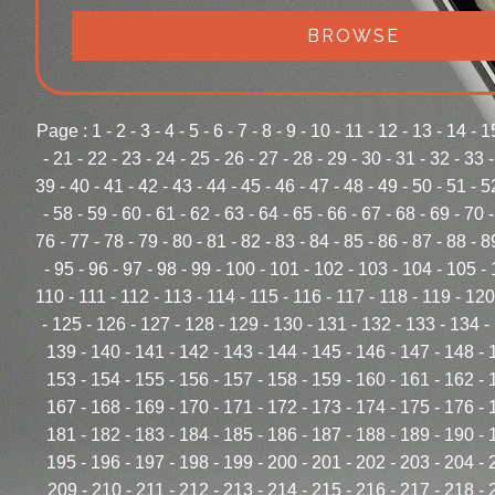
BROWSE
Page :
1
-
2
-
3
-
4
-
5
-
6
-
7
-
8
-
9
-
10
-
11
-
12
-
13
-
14
-
1
-
21
-
22
-
23
-
24
-
25
-
26
-
27
-
28
-
29
-
30
-
31
-
32
-
33
39
-
40
-
41
-
42
-
43
-
44
-
45
-
46
-
47
-
48
-
49
-
50
-
51
-
5
-
58
-
59
-
60
-
61
-
62
-
63
-
64
-
65
-
66
-
67
-
68
-
69
-
70
76
-
77
-
78
-
79
-
80
-
81
-
82
-
83
-
84
-
85
-
86
-
87
-
88
-
8
-
95
-
96
-
97
-
98
-
99
-
100
-
101
-
102
-
103
-
104
-
105
-
110
-
111
-
112
-
113
-
114
-
115
-
116
-
117
-
118
-
119
-
120
-
125
-
126
-
127
-
128
-
129
-
130
-
131
-
132
-
133
-
134
-
139
-
140
-
141
-
142
-
143
-
144
-
145
-
146
-
147
-
148
-
153
-
154
-
155
-
156
-
157
-
158
-
159
-
160
-
161
-
162
-
167
-
168
-
169
-
170
-
171
-
172
-
173
-
174
-
175
-
176
-
181
-
182
-
183
-
184
-
185
-
186
-
187
-
188
-
189
-
190
-
195
-
196
-
197
-
198
-
199
-
200
-
201
-
202
-
203
-
204
-
209
-
210
-
211
-
212
-
213
-
214
-
215
-
216
-
217
-
218
-