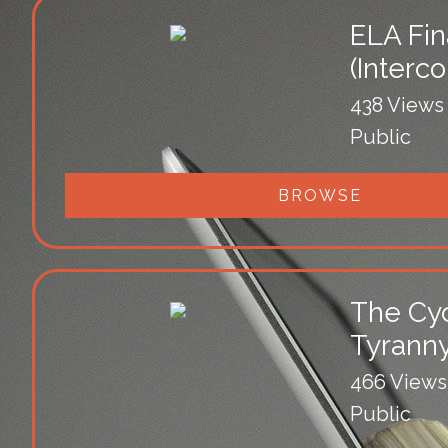
ELA Fin
(Interc
438 Views
Public
BROWSE
The Cyc
Tyrann
466 Views
Public