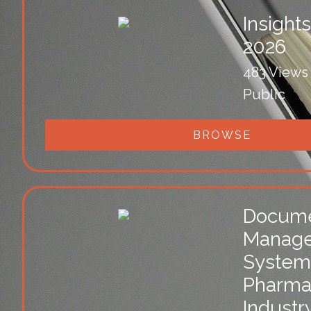
Insight
2026
483 Views
Public
BROWSE
Docum
Manag
System 
Pharma
Industr