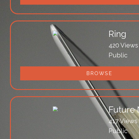
Ring
420 Views
Public
BROWSE
Future 
417 Views
Public