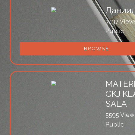
Даниил
3437 View
Public
BROWSE
MATERI
GKJ KL
SALA
5595 View
Public