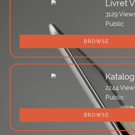
Livret V
3129 View
Public
BROWSE
Katalo
2244 View
Public
BROWSE