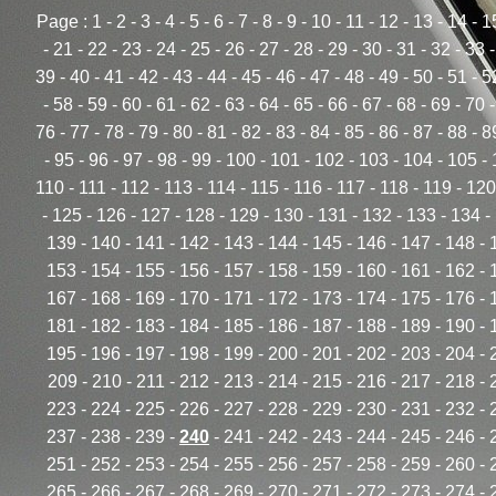
Page :
1
-
2
-
3
-
4
-
5
-
6
-
7
-
8
-
9
-
10
-
11
-
12
-
13
-
14
-
1
-
21
-
22
-
23
-
24
-
25
-
26
-
27
-
28
-
29
-
30
-
31
-
32
-
33
39
-
40
-
41
-
42
-
43
-
44
-
45
-
46
-
47
-
48
-
49
-
50
-
51
-
5
-
58
-
59
-
60
-
61
-
62
-
63
-
64
-
65
-
66
-
67
-
68
-
69
-
70
76
-
77
-
78
-
79
-
80
-
81
-
82
-
83
-
84
-
85
-
86
-
87
-
88
-
8
-
95
-
96
-
97
-
98
-
99
-
100
-
101
-
102
-
103
-
104
-
105
-
110
-
111
-
112
-
113
-
114
-
115
-
116
-
117
-
118
-
119
-
120
-
125
-
126
-
127
-
128
-
129
-
130
-
131
-
132
-
133
-
134
-
139
-
140
-
141
-
142
-
143
-
144
-
145
-
146
-
147
-
148
-
153
-
154
-
155
-
156
-
157
-
158
-
159
-
160
-
161
-
162
-
167
-
168
-
169
-
170
-
171
-
172
-
173
-
174
-
175
-
176
-
181
-
182
-
183
-
184
-
185
-
186
-
187
-
188
-
189
-
190
-
195
-
196
-
197
-
198
-
199
-
200
-
201
-
202
-
203
-
204
-
209
-
210
-
211
-
212
-
213
-
214
-
215
-
216
-
217
-
218
-
223
-
224
-
225
-
226
-
227
-
228
-
229
-
230
-
231
-
232
-
237
-
238
-
239
-
240
-
241
-
242
-
243
-
244
-
245
-
246
-
251
-
252
-
253
-
254
-
255
-
256
-
257
-
258
-
259
-
260
-
265
-
266
-
267
-
268
-
269
-
270
-
271
-
272
-
273
-
274
-