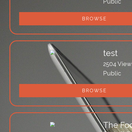
Public
BROWSE
test
2504 View
Public
BROWSE
The Fo