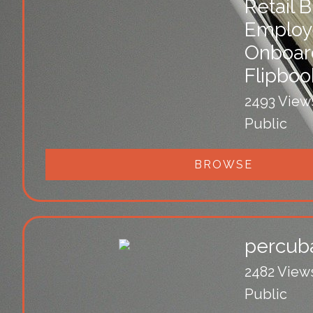
Retail 
Employ
Onboar
Flipboo
2493 View
Public
BROWSE
percub
2482 View
Public