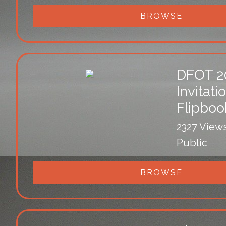
BROWSE
DFOT 2
Invitati
Flipboo
2327 View
Public
BROWSE