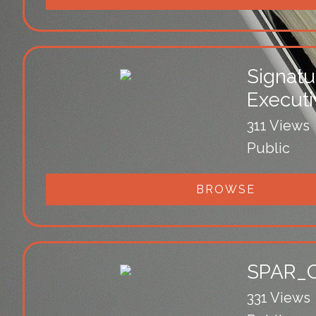
Signatu
Executi
311 Views
Public
BROWSE
SPAR_C
331 Views