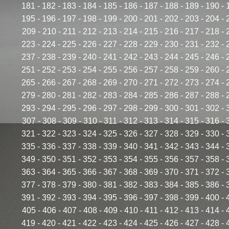
181
-
182
-
183
-
184
-
185
-
186
-
187
-
188
-
189
-
190
-
195
-
196
-
197
-
198
-
199
-
200
-
201
-
202
-
203
-
204
-
209
-
210
-
211
-
212
-
213
-
214
-
215
-
216
-
217
-
218
-
223
-
224
-
225
-
226
-
227
-
228
-
229
-
230
-
231
-
232
-
237
-
238
-
239
-
240
-
241
-
242
-
243
-
244
-
245
-
246
-
251
-
252
-
253
-
254
-
255
-
256
-
257
-
258
-
259
-
260
-
265
-
266
-
267
-
268
-
269
-
270
-
271
-
272
-
273
-
274
-
279
-
280
-
281
-
282
-
283
-
284
-
285
-
286
-
287
-
288
-
293
-
294
-
295
-
296
-
297
-
298
-
299
-
300
-
301
-
302
-
307
-
308
-
309
-
310
-
311
-
312
-
313
-
314
-
315
-
316
-
321
-
322
-
323
-
324
-
325
-
326
-
327
-
328
-
329
-
330
-
335
-
336
-
337
-
338
-
339
-
340
-
341
-
342
-
343
-
344
-
349
-
350
-
351
-
352
-
353
-
354
-
355
-
356
-
357
-
358
-
363
-
364
-
365
-
366
-
367
-
368
-
369
-
370
-
371
-
372
-
377
-
378
-
379
-
380
-
381
-
382
-
383
-
384
-
385
-
386
-
391
-
392
-
393
-
394
-
395
-
396
-
397
-
398
-
399
-
400
-
405
-
406
-
407
-
408
-
409
-
410
-
411
-
412
-
413
-
414
-
419
-
420
-
421
-
422
-
423
-
424
-
425
-
426
-
427
-
428
-