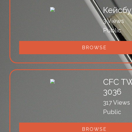
Кейсбу
3 Views
Public
BROWSE
CFC TW
3036
317 Views
Public
BROWSE