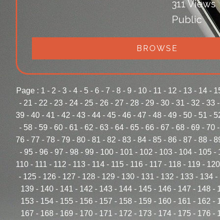
311 Views
Public
BROWSE
Page :
1
-
2
-
3
-
4
-
5
-
6
-
7
-
8
-
9
-
10
-
11
-
12
-
13
-
14
-
1
-
21
-
22
-
23
-
24
-
25
-
26
-
27
-
28
-
29
-
30
-
31
-
32
-
33
39
-
40
-
41
-
42
-
43
-
44
-
45
-
46
-
47
-
48
-
49
-
50
-
51
-
5
-
58
-
59
-
60
-
61
-
62
-
63
-
64
-
65
-
66
-
67
-
68
-
69
-
70
76
-
77
-
78
-
79
-
80
-
81
-
82
-
83
-
84
-
85
-
86
-
87
-
88
-
8
-
95
-
96
-
97
-
98
-
99
-
100
-
101
-
102
-
103
-
104
-
105
-
110
-
111
-
112
-
113
-
114
-
115
-
116
-
117
-
118
-
119
-
120
-
125
-
126
-
127
-
128
-
129
-
130
-
131
-
132
-
133
-
134
-
139
-
140
-
141
-
142
-
143
-
144
-
145
-
146
-
147
-
148
-
153
-
154
-
155
-
156
-
157
-
158
-
159
-
160
-
161
-
162
-
167
-
168
-
169
-
170
-
171
-
172
-
173
-
174
-
175
-
176
-