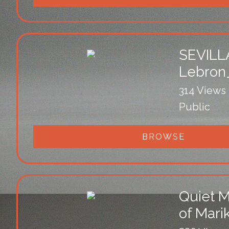
SEVILL
Lebro
314 Views
Public
BROWSE
Quiet 
of Mari