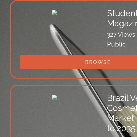
Student
Magazi
327 Views
Public
BROWSE
Brazil 
Cosmet
Market
to 2035