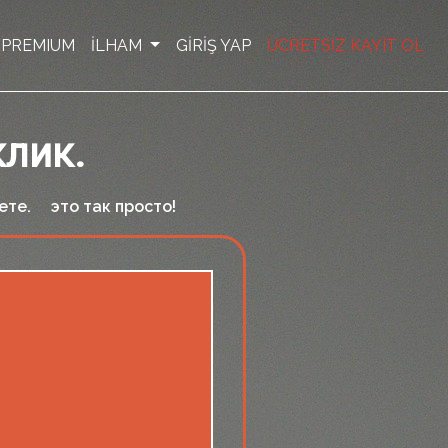
PREMIUM
İLHAM
GİRİŞ YAP
ÜCRETSİZ KAYIT OL
клик.
ете. это так просто!