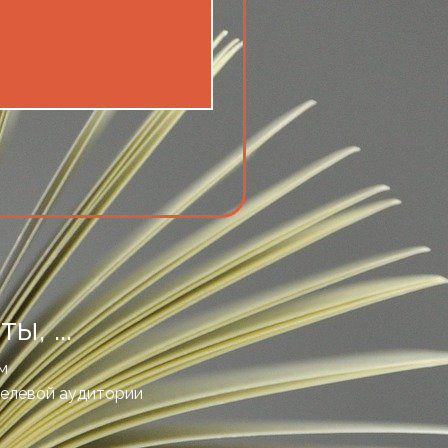
, ...
м
 целевой аудитории