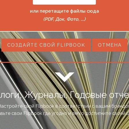
или перетащите файлы сюда
(PDF, Док, Фото, ....)
СОЗДАЙТЕ СВОЙ FLIPBOOK
ОТМЕНА
логи, Журналы, Годовые отчеты
Настройте свой Flipbook в соответствии с вашим брендо
вьте свои Flipbook где угодно и легко достигните своей