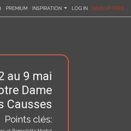
Q
PREMIUM
INSPIRATION
LOG IN
SIGN UP FREE
2 au 9 mai
otre Dame
s Causses
Points clés:
rc et Bernadette Martial