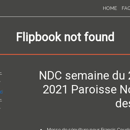
HOME
FA
Flipbook not found
NDC semaine du 
-
t
2021 Paroisse N
-
de
t
Messe de sépulture pour Francis Coude