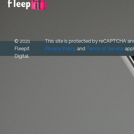
© 2021
This site is protected by reCAPTCHA an
Fleepit
Privacy Policy
and
Terms of Service
appl
Digital.