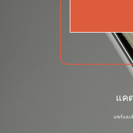
แคต
แชร์และฝ