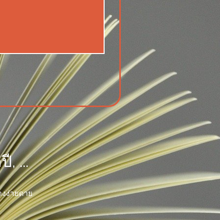
 ...
างง่ายดาย