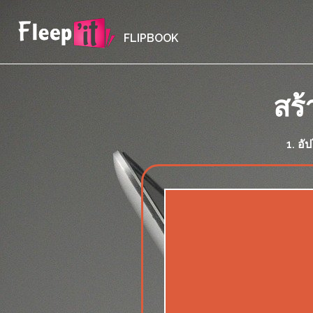
FLIPBOOK
สร้
1. อั