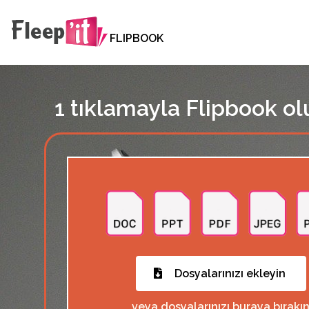
FLIPBOOK
1 tıklamayla Flipbook ol
Dosyalarınızı ekleyin
veya dosyalarınızı buraya bırakı