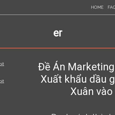
HOME
FA
er
Đề Án Marketing
pit
Xuất khẩu dầu 
pit
Xuân vào 