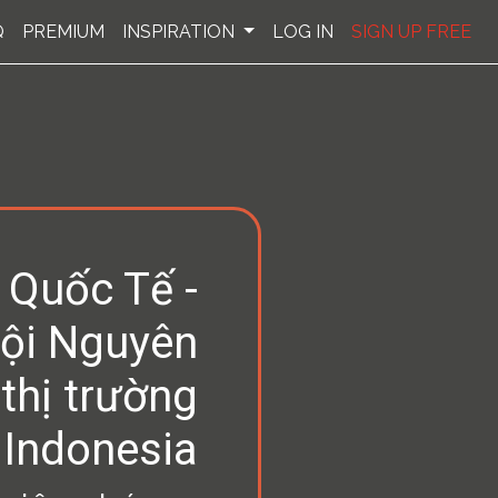
Q
PREMIUM
INSPIRATION
LOG IN
SIGN UP FREE
 Quốc Tế -
gội Nguyên
thị trường
Indonesia