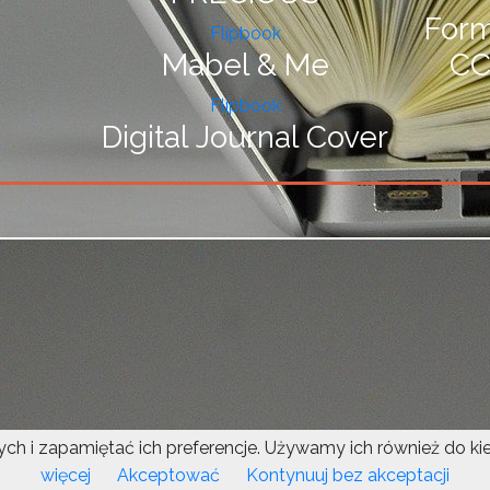
For
Flipbook
Mabel & Me
CC
Flipbook
Digital Journal Cover
i zapamiętać ich preferencje. Używamy ich również do kiero
This site is protected by reCAPTCHA an
więcej
Akceptować
Kontynuuj bez akceptacji