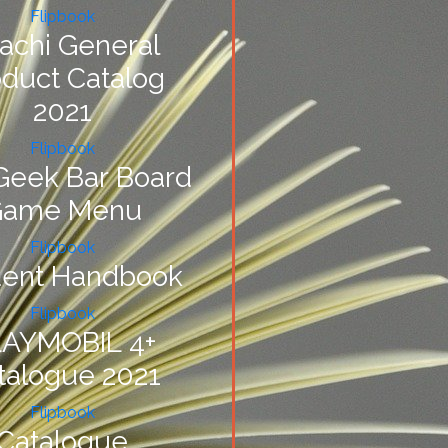
Flipbook
itachi General
oduct Catalog
2021
Flipbook
Geek Bar Board
Game Menu
Flipbook
dent Handbook
Flipbook
AYMOBIL 4+
talogue 2021
Flipbook
Catalogue