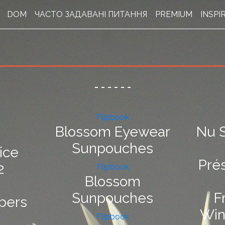
DOM
ЧАСТО ЗАДАВАНІ ПИТАННЯ
PREMIUM
INSPI
-
-
-
-
-
-
Flipbook
Blossom Eyewear
Nu S
Sunpouches
ice
Pré
2
Flipbook
Blossom
Sunpouches
F
pers
Win
Flipbook