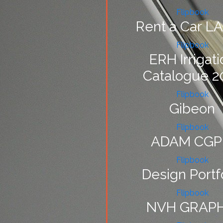
Flipbook
Rent a Car L
Flipbook
ERH Irrigati
Catalogue 2
Flipbook
Gibeon
Flipbook
ADAM CGP
Flipbook
Design Portf
Flipbook
NVH GRAPH