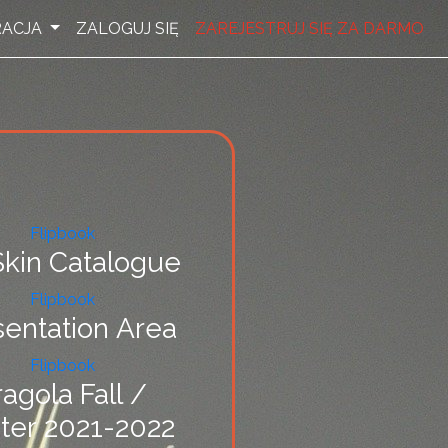
RACJA
ZALOGUJ SIĘ
ZAREJESTRUJ SIĘ ZA DARMO
Flipbook
kin Catalogue
Flipbook
sentation Area
Flipbook
ragola Fall /
ter 2021-2022