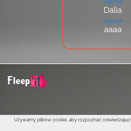
Flipbook
Dalia
Flipbook
aaaa
Używamy plików cookie, aby rozpoznać odwiedzających 
© 2021 Fleepit Digital.