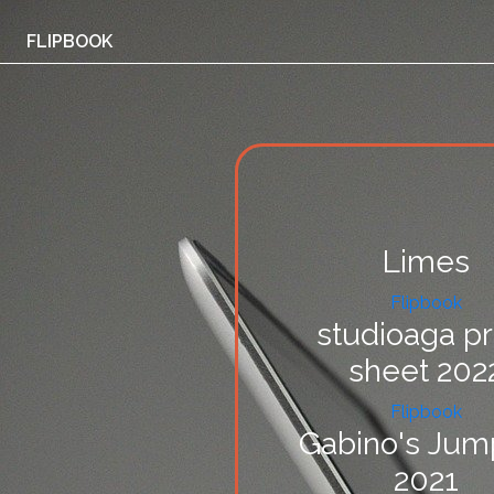
FLIPBOOK
Limes
Flipbook
studioaga pr
sheet 202
Flipbook
Gabino's Jum
2021