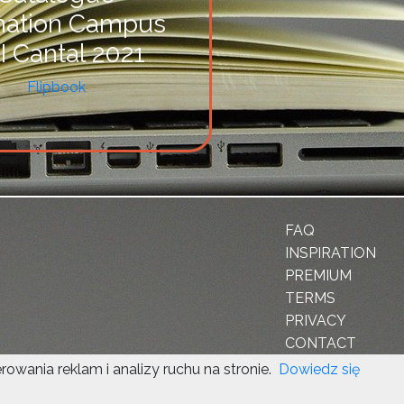
mation Campus
I Cantal 2021
Flipbook
FAQ
INSPIRATION
PREMIUM
TERMS
PRIVACY
CONTACT
wania reklam i analizy ruchu na stronie.
Dowiedz się
d the Google
Privacy Policy
and
Terms of Service
apply.