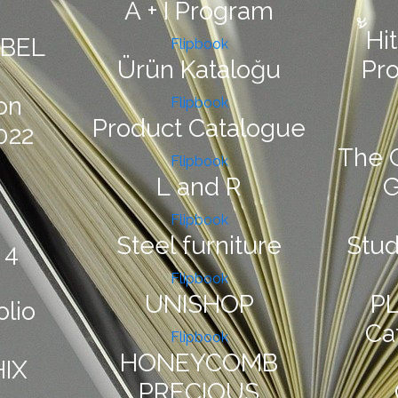
A + I Program
้ัH
ABEL
Flipbook
Ürün Kataloğu
Pr
on
Flipbook
Product Catalogue
022
The 
Flipbook
L and R
Flipbook
Steel furniture
Stu
 4
Flipbook
UNISHOP
PL
olio
Ca
Flipbook
HONEYCOMB
IX
PRECIOUS