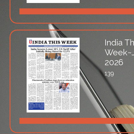
India Th
Week~Ju
2026
139