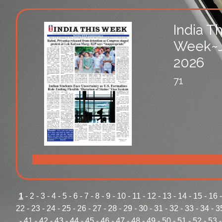
India Th
Week~J
2026
71
1
-
2
-
3
-
4
-
5
-
6
-
7
-
8
-
9
-
10
-
11
-
12
-
13
-
14
-
15
-
16
22
-
23
-
24
-
25
-
26
-
27
-
28
-
29
-
30
-
31
-
32
-
33
-
34
-
3
-
41
-
42
-
43
-
44
-
45
-
46
-
47
-
48
-
49
-
50
-
51
-
52
-
53