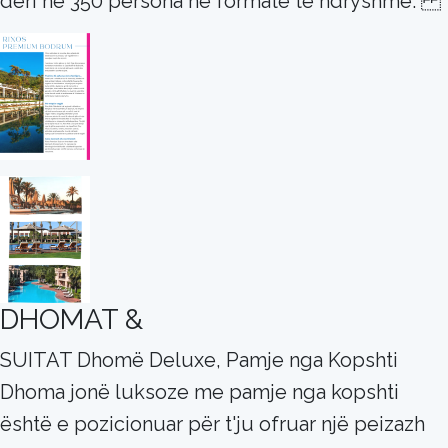
deri në 350 persona në formate të ndryshme.
DHOMAT &
SUITAT Dhomë Deluxe, Pamje nga Kopshti
Dhoma jonë luksoze me pamje nga kopshti
është e pozicionuar për t'ju ofruar një peizazh