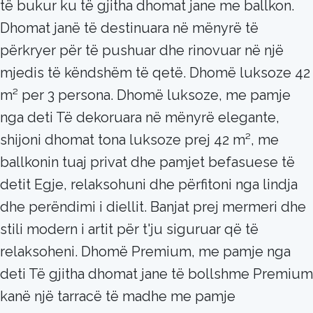
të bukur ku të gjitha dhomat jane me ballkon.
Dhomat janë të destinuara në mënyrë të
përkryer për të pushuar dhe rinovuar në një
mjedis të këndshëm të qetë. Dhomë luksoze 42
m² per 3 persona. Dhomë luksoze, me pamje
nga deti Të dekoruara në mënyrë elegante,
shijoni dhomat tona luksoze prej 42 m², me
ballkonin tuaj privat dhe pamjet befasuese të
detit Egje, relaksohuni dhe përfitoni nga lindja
dhe perëndimi i diellit. Banjat prej mermeri dhe
stili modern i artit për t'ju siguruar që të
relaksoheni. Dhomë Premium, me pamje nga
deti Të gjitha dhomat jane të bollshme Premium
kanë një tarracë të madhe me pamje