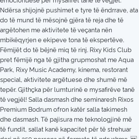
emocionuese për mysafirët tanë të vegjël.
Ndërsa shijojnë pushimet e tyre të ëndrrave, ata
do të mund të mësojnë gjëra të reja dhe të
argëtohen me aktivitete të veçanta nën
mbikëqyrjen e ekipeve tona të ekspertëve.
Fëmijët do të bëjnë miq të rinj. Rixy Kids Club
pret fëmijë nga të gjitha grupmoshat me Aqua
Park, Rixy Music Academy, kinema, restorant
special, aktivitete argëtuese dhe shumë më
tepër. Gjithçka për lumturinë e mysafirëve tanë
të vegjël! Salla dasmash dhe seminaresh Rixos
Premium Bodrum ofron katër salla takimesh
dhe dasmash. Të pajisura me teknologjinë më
të fundit, sallat kanë kapacitet për të strehuar