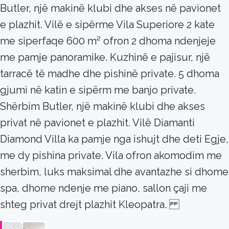
Butler, një makinë klubi dhe akses në pavionet
e plazhit. Vilë e sipërme Vila Superiore 2 kate
me siperfaqe 600 m² ofron 2 dhoma ndenjeje
me pamje panoramike. Kuzhinë e pajisur, një
tarracë të madhe dhe pishinë private. 5 dhoma
gjumi në katin e sipërm me banjo private.
Shërbim Butler, një makinë klubi dhe akses
privat në pavionet e plazhit. Vilë Diamanti
Diamond Villa ka pamje nga ishujt dhe deti Egje,
me dy pishina private. Vila ofron akomodim me
sherbim, luks maksimal dhe avantazhe si dhome
spa, dhome ndenje me piano, sallon çaji me
shteg privat drejt plazhit Kleopatra.