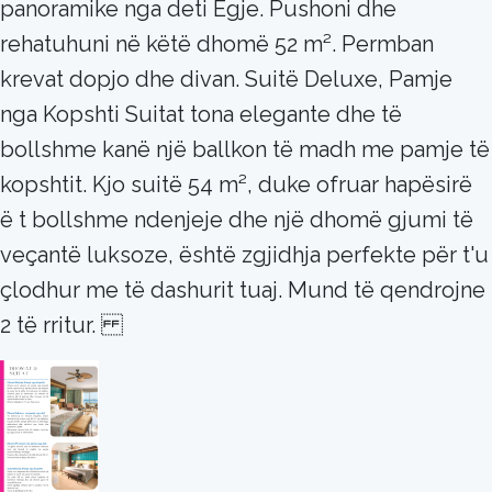
panoramike nga deti Egje. Pushoni dhe
rehatuhuni në këtë dhomë 52 m². Permban
krevat dopjo dhe divan. Suitë Deluxe, Pamje
nga Kopshti Suitat tona elegante dhe të
bollshme kanë një ballkon të madh me pamje të
kopshtit. Kjo suitë 54 m², duke ofruar hapësirë ​
ë t bollshme ndenjeje dhe një dhomë gjumi të
veçantë luksoze, është zgjidhja perfekte për t'u
çlodhur me të dashurit tuaj. Mund të qendrojne
2 të rritur.