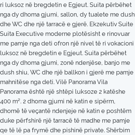
ri luksoz në bregdetin e Egjeut. Suita përbëhet
nga dy dhoma gjumi, sallon, dy tualete me dush
dhe WC dhe një tarracë e gjerë. Ekzekutiv Suite
Suita Executive moderne plotësisht e rinovuar
me pamje nga deti ofron një nivel të ri vokacioni
luksoz në bregdetin e Egjeut. Suita përbëhet
nga dy dhoma gjumi, zonë ndenjëse, banjo me
dush shiu, WC dhe një ballkon i gjerë me pamje
mahnitëse nga deti. Vilë Panorama Vila
Panorama është një shtëpi luksoze 2 katëshe
400 m². 2 dhoma gjumi në katin e sipërm,
dhomë të veçantë ndenjeje në katin e poshtëm
duke përfshirë një tarracë të madhe me pamje
qe të lë pa frymë dhe pishinë private. Shërbim