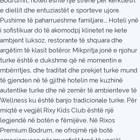
Bodrumit, hoteli është një strehë për kërkuesit
e diellit dhe entuziastët e sporteve ujore.
Pushime të paharrueshme familjare... Hoteli ynë
i sofistikuar do të akomodpj klinetet ne kete
ambjent luksoz, restorante të shquara dhe
argëtim të klasit botëror. Mikpritja jonë e njohur
turke është e dukshme që në momentin e
mbërritjes, dhe traditat dhe prekjet turke mund
të gjenden në të gjithë hotelin me kuzhinë
autentike turke dhe në zemër të ambienteve të
Wellness ku është banjo tradicionale turke. Për
miqtë e vegjël Rixy Kids Club është një
legjendë në botën e fëmijëve. Në Rixos
Premium Bodrum, ne ofrojmë një botë