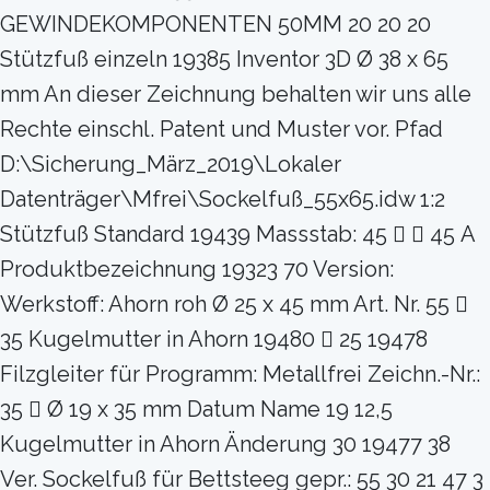
GEWINDEKOMPONENTEN 50MM 20 20 20
Stützfuß einzeln 19385 Inventor 3D Ø 38 x 65
mm An dieser Zeichnung behalten wir uns alle
Rechte einschl. Patent und Muster vor. Pfad
D:\Sicherung_März_2019\Lokaler
Datenträger\Mfrei\Sockelfuß_55x65.idw 1:2
Stützfuß Standard 19439 Massstab: 45   45 A
Produktbezeichnung 19323 70 Version:
Werkstoff: Ahorn roh Ø 25 x 45 mm Art. Nr. 55 
35 Kugelmutter in Ahorn 19480  25 19478
Filzgleiter für Programm: Metallfrei Zeichn.-Nr.:
35  Ø 19 x 35 mm Datum Name 19 12,5
Kugelmutter in Ahorn Änderung 30 19477 38
Ver. Sockelfuß für Bettsteeg gepr.: 55 30 21 47 3