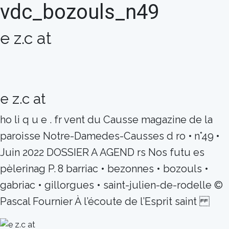
vdc_bozouls_n49
e z.c at
e z.c at
ho li q u e . fr vent du Causse magazine de la
paroisse Notre-Damedes-Causses d ro • n°49 •
Juin 2022 DOSSIER A AGEND rs Nos futu es
pèlerinag P. 8 barriac • bezonnes • bozouls •
gabriac • gillorgues • saint-julien-de-rodelle ©
Pascal Fournier À l’écoute de l’Esprit saint