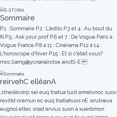
Sommaire
P.1 : Sommaire P.2 : L'édito P.3 et 4 : Au bout du
fil P.5 : Ask your prof P.6 et 7 : De Vogue Paris à
Vogue France P.8 à 11 : Cinérama P.12 à 14 :
L'horoscope d'hiver P.15 : Et si c'était vous?
moc.liamg@ycnanairotse airotS-E
reirvehC ellëanA
,stnedécérp sel euq tnatua tuot enneivnoc suov
revih’d orémun ec euq tnatiahuos nE .erutneva
eugnol ettec snad ervius suon à xuerbmon