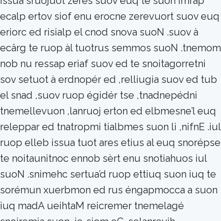
issua sruojuot zeres suov euq te suon imrap
ecalp ertov siof enu erocne zerevuort suov euq
eriorc ed risialp el cnod snova suoN .suov à
ecârg te ruop àl tuotrus semmos suoN .tnemom
nob nu ressap eriaf suov ed te snoitagorretni
sov setuot à erdnopér ed ,relliugia suov ed tub
el snad ,suov ruop égidér tse ,tnadnepédni
tnemellevuon ,lanruoj erton ed elbmesne’l euq
releppar ed tnatropmi tialbmes suon li ,nifnE .iul
ruop elleb issua tuot ares etius al euq snorépse
te noitaunitnoc ennob sèrt enu snotiahuos iul
suoN .snimehc sertua’d ruop ettiuq suon iuq te
sorémun xuerbmon ed rus éngapmocca a suon
iuq madA ueihtaM reicremer tnemelagé