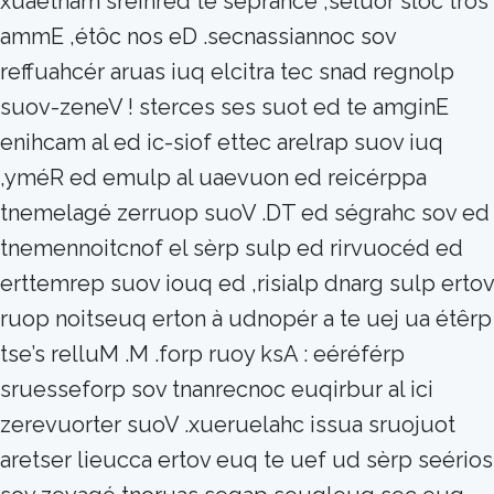
xuaetnam sreinred te seprahcé ,séluor sloc tros
ammE ,étôc nos eD .secnassiannoc sov
reffuahcér aruas iuq elcitra tec snad regnolp
suov-zeneV ! sterces ses suot ed te amginE
enihcam al ed ic-siof ettec arelrap suov iuq
,yméR ed emulp al uaevuon ed reicérppa
tnemelagé zerruop suoV .DT ed ségrahc sov ed
tnemennoitcnof el sèrp sulp ed rirvuocéd ed
erttemrep suov iouq ed ,risialp dnarg sulp ertov
ruop noitseuq erton à udnopér a te uej ua étêrp
tse’s relluM .M .forp ruoy ksA : eéréférp
sruesseforp sov tnanrecnoc euqirbur al ici
zerevuorter suoV .xueruelahc issua sruojuot
aretser lieucca ertov euq te uef ud sèrp seérios