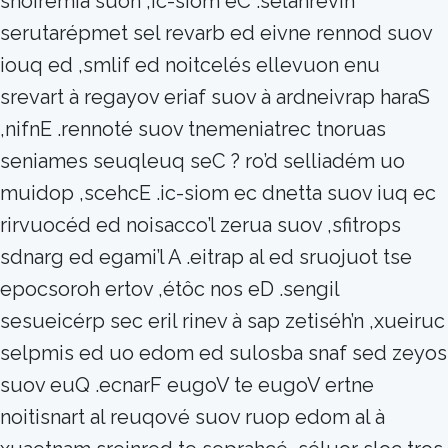
snoiremia suon ,ic-siom eC .selanrevih
serutarépmet sel revarb ed eivne rennod suov
iouq ed ,smlif ed noitcelés ellevuon enu
srevart à regayov eriaf suov à ardneivrap haraS
,nifnE .rennoté suov tnemeniatrec tnoruas
seniames seuqleuq seC ? ro’d selliadém uo
muidop ,scehcE .ic-siom ec dnetta suov iuq ec
rirvuocéd ed noisacco’l zerua suov ,sfitrops
sdnarg ed egami’l A .eitrap al ed sruojuot tse
epocsoroh ertov ,étôc nos eD .sengil
sesueicérp sec eril rinev à sap zetiséh’n ,xueiruc
selpmis ed uo edom ed sulosba snaf sed zeyos
suov euQ .ecnarF eugoV te eugoV ertne
noitisnart al reuqové suov ruop edom al à