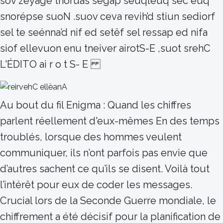
sov zeyagé tnoruas segap seuqleuq sec euq
snorépse suoN .suov ceva revih’d stiun sediorf
sel te seénna’d nif ed setêf sel ressap ed nifa
siof ellevuon enu tneiver airotS-E ,suot srehC
L'ÉDITO ai r o t S- E
Au bout du fil Enigma : Quand les chiffres
parlent réellement d'eux-mêmes En des temps
troublés, lorsque des hommes veulent
communiquer, ils n’ont parfois pas envie que
d’autres sachent ce qu’ils se disent. Voilà tout
l’intérêt pour eux de coder les messages.
Crucial lors de la Seconde Guerre mondiale, le
chiffrement a été décisif pour la planification de