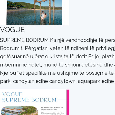
VOGUE
SUPREME BODRUM Ka një vendndodhje të përsosur
Bodrumit. Përgatisni veten të ndiheni të privileg
qetësuar në ujërat e kristalta të detit Egje, pl
mbërrini në hotel, mund të shijoni qetësinë dhe a
Një buffet specifike me ushqime të posaçme të 
park, candylan edhe candytown, aquapark edhe d