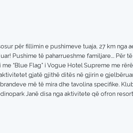
 për fillimin e pushimeve tuaja, 27 km nga aer
juar! Pushime të paharrueshme familjare... Për të 
azhi me “Blue Flag” i Vogue Hotel Supreme me rërë
ktivitetet gjatë gjithë ditës në gjirin e gjelbër
brandeve më të mira dhe tavolina specifike. Klu
inopark Janë disa nga aktivitete që ofron resor