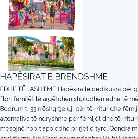
HAPËSIRAT E BRENDSHME
EDHE TË JASHTME Hapësira të dedikuara për gr
fton fëmijët të argëtohen,shplodhen edhe të më
Bodrumit, 33 rrëshqitje uji për të rritur dhe fëmij
alternativa të ndryshme për fëmijët dhe të rritu
mësojnë hobit apo edhe prirjet e tyre. Qendra