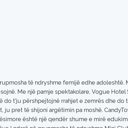
upmosha të ndryshme femijë edhe adoleshtë. Me
sojnë. Me një pamje spektakolare, Vogue Hotel S
ë do t'ju përshpejtojnë rrahjet e zemrës dhe do të 
rit, ju pret të shijoni argëtimin pa moshë. Candy
 mësimore është një qendër shume e mirë edukim