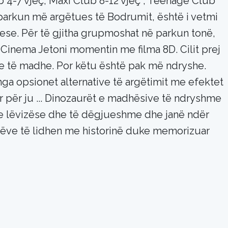
 4-7 vjeç, Maxi Club 8-12 vjeç , Teenage Club
ë parkun më argëtues të Bodrumit, është i vetmi
ese. Për të gjitha grupmoshat në parkun tonë,
D Cinema Jetoni momentin me filma 8D. Cilit prej
de të madhe. Por këtu është pak më ndryshe.
nga opsionet alternative të argëtimit me efektet
r për ju ... Dinozaurët e madhësive të ndryshme
tyre lëvizëse dhe të dëgjueshme dhe janë ndër
ijëve të lidhen me historinë duke memorizuar