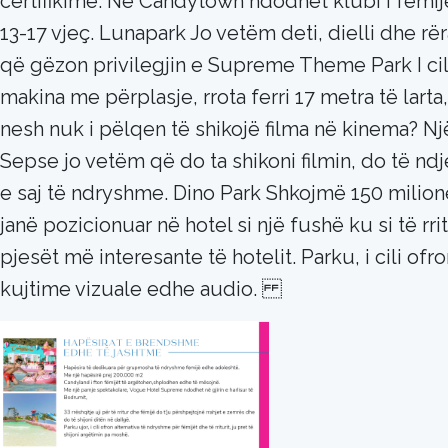
certifikime. Në Candytown ndodhet klubi I fëmi
13-17 vjeç. Lunapark Jo vetëm deti, dielli dhe rë
që gëzon privilegjin e Supreme Theme Park I ci
makina me përplasje, rrota ferri 17 metra të lart
nesh nuk i pëlqen të shikojë filma në kinema? 
Sepse jo vetëm që do ta shikoni filmin, do të nd
e saj të ndryshme. Dino Park Shkojmë 150 milion
janë pozicionuar në hotel si një fushë ku si të 
pjesët më interesante të hotelit. Parku, i cil
kujtime vizuale edhe audio.