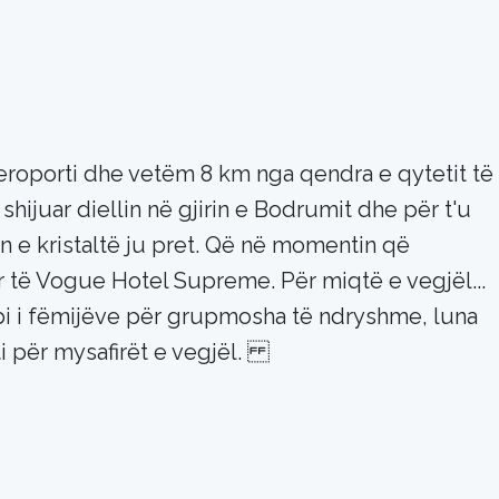
oporti dhe vetëm 8 km nga qendra e qytetit të
shijuar diellin në gjirin e Bodrumit dhe për t'u
n e kristaltë ju pret. Që në momentin që
uar të Vogue Hotel Supreme. Për miqtë e vegjël...
bi i fëmijëve për grupmosha të ndryshme, luna
ti për mysafirët e vegjël.