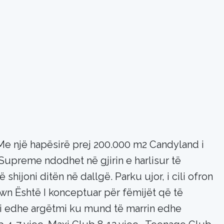
 një hapësirë prej 200.000 m2 Candyland i
upreme ndodhet në gjirin e harlisur të
shijoni ditën në dallgë. Parku ujor, i cili ofron
Town Është I konceptuar për fëmijët që të
i edhe argëtmi ku mund të marrin edhe