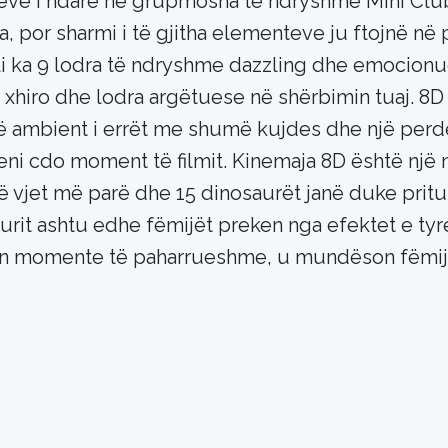
jëve I ndarë në grupmosha të ndryshme Mini Club
ra, por sharmi i të gjitha elementeve ju ftojnë n
li ka 9 lodra të ndryshme dazzling dhe emocionu
a, xhiro dhe lodra argëtuese në shërbimin tuaj. 8
Një ambient i errët me shumë kujdes dhe një per
jeni cdo moment të filmit. Kinemaja 8D është një 
ë vjet më parë dhe 15 dinosaurët janë duke pritu
rriturit ashtu edhe fëmijët preken nga efektet e 
i ofron momente të paharrueshme, u mundëson fëm