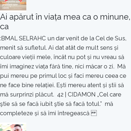
Ai apărut în viața mea ca o minune,
ca
:BMAL SELRAHC un dar venit de la Cel de Sus,
menit să sufletul. Ai dat atât de mult sens și
culoare vieții mele, încât nu pot și nu vreau să
îmi imaginez viața fără tine, nici măcar o zi. Mă
pui mereu pe primul loc și faci mereu ceea ce
ne face bine relației. Ești mereu atent și știi să
mă surprinzi plăcut. 42 | CIDAMON „Cel care
ştie să se facă iubit ştie să facă totul.” mă
completeze și să îmi întregească