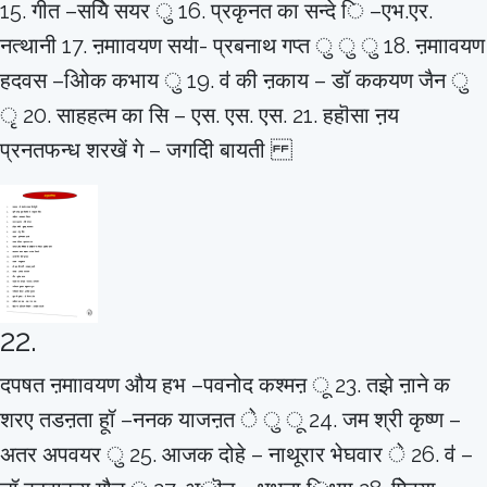
15. गीत –सयेि सयर ु 16. प्रकृनत का सन्दे ि –एभ.एर.
नत्थानी 17. ऩमाावयण सयऺा- प्रबनाथ गप्त ु ु ु 18. ऩमाावयण
हदवस –अिोक कभाय ु 19. वऺ की ऩकाय – डॉ ककयण जैन ु
ृ 20. साहहत्म का सि – एस. एस. एस. 21. हहॊसा ऩय
प्रनतफन्ध शरखें गे – जगदीि बायती
22.
दपषत ऩमाावयण औय हभ –पवनोद कश्मऩ ू 23. तझे ऩाने क
शरए तडऩता हूॉ –ननक याजऩत े ु ू 24. जम श्री कृष्ण –
अतर अपवयर ु 25. आजक दोहे – नाथूरार भेघवार े 26. वऺ –