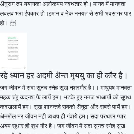
ऄनुराग तप ययागका अलोकमय नवथतार हो। मानव में मानवता
लवलव भरा ईपकार हो।इमान व नेक ननयत से सभी भवसागर पार
हो।
रहे ध्यान हर अदमी ऄन्त मृययु का ही कौर है।
जग जीवन में सदा सुनच स्नेह सुख नशरमौर है।। माधुयष मानवता
महक चंहु कदनश फै लायें हम। भटके हुए ननज भाआयों को सुपथ
कदखलायें हम। सुख शानन्तदे सबको ऄनूठा और सबसे पायें हम।
ऄनमोल नर जीवन नहीं व्यथष ही गंवाये हम। सदा परथपर प्यार
अयम सुधार ही शुभ गौर है। जग जीवन में सदा सुनच स्नेह सुख