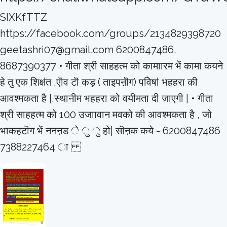
SIXKfTTZ
https://facebook.com/groups/2134829398720
geetashri07@gmail.com 6200847486,
8687390377 • गीता श्री साहहत्म को कामाारम भें कामा कयने
हे तु एक शिक्षऺत ,एॊव टॊ कड़ ( ताइपऩॊग) पविेषऻ भहहरा की
आवश्मकता है |,स्थानीम भहहरा को वयीमता दी जाएगी | • गीता
श्री साहहत्म को 100 उजाावान मवको की आवश्मकता है , जो
भाकहटॊग भें ननऩड े ु ु हो| सॊऩक कये - 6200847486
7388227464 ा