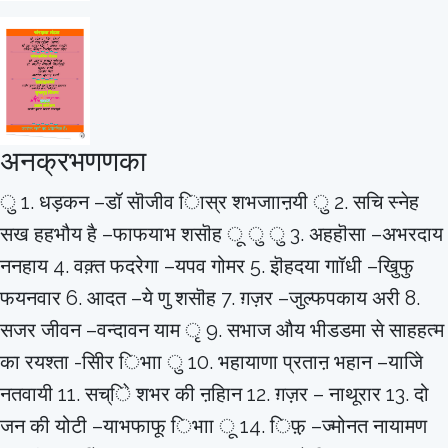
अनक्रभणणका
ु 1. धड़कन –डॉ सॊजीव िास्र शभजााऩयी ु 2. सचि स्नेह
सख हहभौय है –फाफयाभ शसॊह ू ु ु 3. अहहॊसा –अभरदाय
ननहाय 4. वक़्त फदरेगा –यपव गोमर 5. इॊहदया गाॉधी –खुिफु
फयनवार 6. आदत –ये णु शसॊह 7. ग़ज़र –जुल्फपकाय अरी 8.
सजर जीवन –वन्दावन याम ृ 9. सभाज औय भीडडमा से साहहत्म
का रयश्ता -सिीर िभाा ु 10. भहायाणा प्रताऩ भहान –याजेि
नतवायी 11. सच्िे शभर की ऩहिान 12. ग़ज़र – नाथूरार 13. दो
जन की योटी –याभफाफू िभाा ू 14. िफ़़ –ज्मोनत नायामण