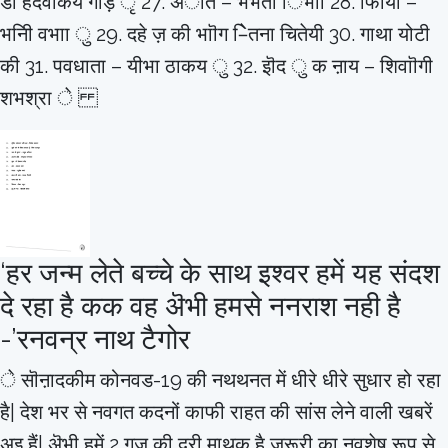
डॉ हदवाकय गौड़ ृ 27. अॊत – भभता िभाा 28. फेिाया –
भनीि वभाा ु 29. दहे ज़ की भाॊग –िेतना चितेयी 30. गाथा योटी
की 31. पवधाता – यीभा ठाकय ु 32. इॊद ु क ऩाय – शिवाॊगी
शभश्रा े
‘हर जन्म लेते बच्चे के साथ इश्वर हमें यह संदश
दे रहा है कक वह ऄभी हमसे ननराश नही है
-’रनवन्र नाथ टैगोर
े सॊऩादकीम कोनवड-19 की नथथनत में धीरे धीरे सुधार हो रहा
है| देश भर से नवगत कदनों काफी राहत की सांस लेने वाली खबरें
अइ हैं| ऄभी हमें 2 गज की दूरी माथक है जरूरी का नवशेष रूप से