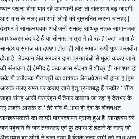
ध्यान रखना होगा याद रहे सावधानी हटी तो संक्रमण बढ़ जाएगी|
आस बात के नलए हम सभी लोगों को सुनननित करना चानहए |
देशभर में सानहनययक अयोजनों सनहत सांथकृ नतक सामानजक
कायषक्रम बंद पडे हैं या सीनमत मात्रा में हो रहे हैं |कहा जाता है
सानहयय समाज का दपषण होता है| और समाज रूपी पुष्प पल्लवीत
होता है, लेककन ऄब सरकार द्वारा प्रनतबंधों से मुक्त ककए जाने
की संभावना है| ईम्मीद है कक आस संदभष में शीघ्र ही ननणषय हो
सके गी क्योंकक गीताश्री का वार्षषक ऄनधवेशन भी होना है |हम
आसके नलए समय पर कराए जाने हेतु प्रनतबद्ध हैं फकीर " राेीय
साझा संनह आसी पेरप्रेहय में तैयार ककया जा रहा है देशभर के
नए लडके आसके स " तेरे गांव मेंााथ ही देश के शीषषथत
सानहययकारों का काफी मागषदशषन प्राप्त हुअ है |सानहयय को
जन पहुंचाने के जन तकनलए एवं फु टपाथ से हटाने के नलए जो
ऄनभयान हम लोगों ने चला रखा है ईसके नलए सभी को साथ अना