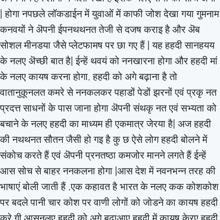
| होगा नपछले लॉकडाईन में युवाओं में काफी जोश देखा गया गुमनाम
कनवयों ने ऄपनी ईपनथथनत तेजी से दजष कराइ है और ऄब
सोशल मीनडया जैसे प्लेटफामष पर छा गए हैं | यह हहदी सानहयय
के नलए ऄच्छी बात है| ईन्हें थवयं को ननखारना होगा और हहदी मां
के नलए कायष करना होगा, हहदी को अगे बढ़ाना है तो
वातानुकूनलत कमरे से ननकलकर पहाडों पेडों झरनों एवं प्रकृ नत
प्रदत्त साधनों के पास जाना होगा ऄपनी संथकृ नत एवं सभ्यता को
बचाने के नलए हहदी का माध्यम ही एकमात्र जेरया है| अज हहदी
की नथथनत सौतन जैसी हो गइ है कु छ ऐसे लोग हहदी बोलने में
संकोच करते हैं एवं ऄपनी प्रनतष्ठा कमजोर मानने लगते हैं ईन्हें
आस सोच से बाहर ननकलना होगा |आस देश में नवनभन्न तरह की
भाषाएं बोली जाती हैं ,एक कहावत है भारत के नलए कक कोशकोश
पर बदले पानी चार कोश पर वाणी लोगों को जोडने का कायष हहदी
करे गी आसनलए हहदी को अगे बढ़ाआए हहदी में कायष केरए हहदी