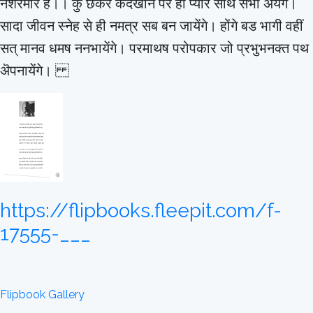
नशरमौर है।। कु छकर कदखाने पर ही प्यारे साथ सभी अयेंगे।
सादा जीवन स्नेह से ही नमत्र सब बन जायेंगे। होंगे बड भागी वहीं
सत् मानव धमष ननभायेंगे। परमाथष परोपकार जो प्रभुभनक्त पथ
ऄपनायेंगे।
https://flipbooks.fleepit.com/f-
17555-___
Flipbook Gallery